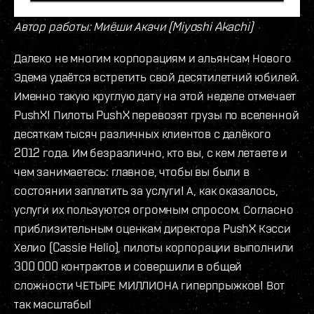
Автор работы: Миёши Акачи (Miyoshi Akachi)
Далеко не многим корпорациям и альянсам Нового
Эдема удаётся встретить свой десятилетний юбилей.
Именно такую круглую дату на этой неделе отмечает
PushX! Пилоты PushX перевозят грузы по вселенной
десяткам тысяч различных клиентов с далёкого
2012 года. Им безразлично, кто вы, с кем летаете и
чем занимаетесь: главное, чтобы вы были в
состоянии заплатить за услуги! А, как оказалось,
услуги их пользуются огромным спросом. Согласно
приблизительным оценкам директора PushX Кэсси
Хелио (Cassie Helio), пилоты корпорации выполнили
300 000 контрактов и совершили в общей
сложности ЧЕТЫРЕ МИЛЛИОНА гиперпрыжков! Вот
так масштабы!