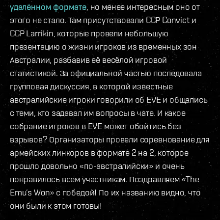
удалённом формате
, но менее интересным оно от
этого не стало. Там присутствовали CCP Convict и
CCP Larrikin, которые провели небольшую
презентацию о жизни игроков из временных зон
Австралии, разбавив её весёлой игровой
статистикой. За официальной частью последовала
групповая дискуссия, в которой известные
австралийские игроки говорили об EVE и общались
с теми, кто задавал им вопросы в чате. И какое
собрание игроков в EVE может обойтись без
взрывов? Организаторы провели соревнование для
армейских линкоров в формате 2 на 2, которое
прошло довольно «по-австралийски» и очень
понравилось всем участникам. Поздравляем «The
Emu’s Won» с победой! По их названию видно, что
они были к этом готовы!