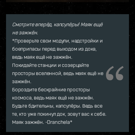
Смотрите вперёд, капсулёры! Маяк ещё
не зажжён.
*Проверьте свои модули, надстройки и
боеприпасы перед выходом из дока,
ведь маяк ещё не зажжён.
Покидайте станции и созерцайте
просторы вселенной, ведь маяк ещё не
зажжён.
Бороздите бескрайние просторы
космоса, ведь маяк ещё не зажжён.
Будьте бдительны, капсулёры. Ведь все
те, кто уже покинул док, зовут вас к себе.
Маяк зажжён. -Dranchela*