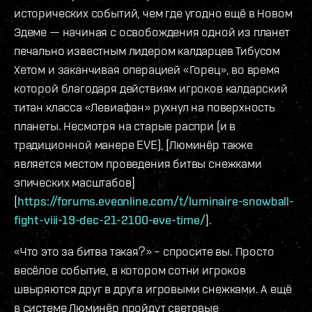
исторических событий, чем где угодно ещё в Новом
Эдеме — начиная с освобождения одной из планет
печально известным лидером калдарцев Тибусом
Хетом и заканчивая операцией «Горец», во время
которой благодаря действиям игроков калдарский
титан класса «Левиафан» рухнул на поверхность
планеты. Несмотря на старые распри (и в
традиционной манере EVE), [Люминёр также
является местом проведения битвы снежками
эпических масштабов]
[
https://forums.eveonline.com/t/luminaire-snowball-
fight-viii-19-dec-21-2100-eve-time/
].
«Что это за битва такая?» – спросите вы. Просто
весёлое событие, в котором сотни игроков
швыряются друг в друга игровыми снежками. А ещё
в системе Люминёр пройдут световые