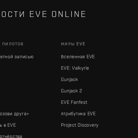
ОСТИ EVE ONLINE
Х ПИЛОТОВ
МИРЫ EVE
четной записью
Вселенная EVE
EVE: Valkyrie
Gunjack
Gunjack 2
EVE Fanfest
озови друга»
Атрибутика EVE
ь в EVE
Project Discovery
ртнёрства