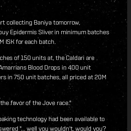
tart collecting Baniya tomorrow,
l buy Epidermis Sliver in minimum batches
0M ISK for each batch.
ches of 150 units at, the Caldari are
e Amarrians Blood Drops in 400 unit
s in 750 unit batches, all priced at 20M
 the favor of the Jove race."
aking technology had been available to
wered "... well you wouldn't, would you?