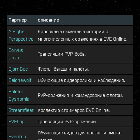
Партнер
описание
A Higher
Красочные сюжетные истории о
Perspective
многочисленных сражениях в EVE Online.
Corvus
Трансляции PVP-боёв.
Onzo
BjornBee
Флоты, банды и налёты.
Delonewolf
Обучающие видеоролики и наблюдения.
Baleful
PvP-сражения и командование флотом.
Dysnomia
Streamfleet
Коллектив стримеров EVE Online.
EVELog
Трансляции PvP-сражений
Обучающие видео для альфа- и омега-
Eventon