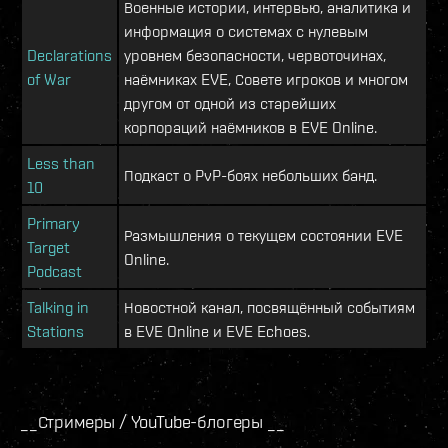
Военные истории, интервью, аналитика и
информация о системах с нулевым
Declarations
уровнем безопасности, червоточинах,
of War
наёмниках EVE, Совете игроков и многом
другом от одной из старейших
корпораций наёмников в EVE Online.
Less than
Подкаст о PvP-боях небольших банд.
10
Primary
Размышления о текущем состоянии EVE
Target
Online.
Podcast
Talking in
Новостной канал, посвящённый событиям
Stations
в EVE Online и EVE Echoes.
__Стримеры / YouTube-блогеры __