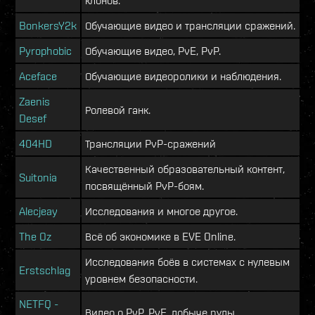
клонов.
BonkersY2k
Обучающие видео и трансляции сражений.
Pyrophobic
Обучающие видео, PvE, PvP.
Aceface
Обучающие видеоролики и наблюдения.
Zaenis
Ролевой ганк.
Desef
404HD
Трансляции PvP-сражений
Качественный образовательный контент,
Suitonia
посвящённый PvP-боям.
Alecjeay
Исследования и многое другое.
The Oz
Всё об экономике в EVE Online.
Исследования боёв в системах с нулевым
Erstschlag
уровнем безопасности.
NETFQ -
Видео о PvP, PvE, добыче руды.