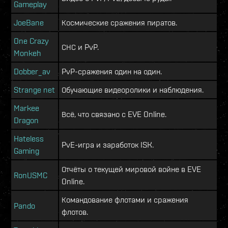
Gameplay
JoeBane
Космические сражения пиратов.
One Crazy
СНС и PvP.
Monkeh
Dobber_av
PvP-сражения один на один.
Strange net
Обучающие видеоролики и наблюдения.
Markee
Всё, что связано с EVE Online.
Dragon
Hateless
PvE-игра и заработок ISK.
Gaming
Отчёты о текущей мировой войне в EVE
RonUSMC
Online.
Командование флотами и сражения
Pando
флотов.