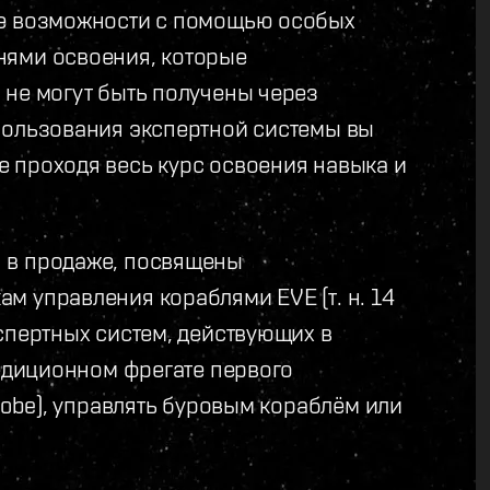
ые возможности с помощью особых
нями освоения, которые
 не могут быть получены через
пользования экспертной системы вы
 проходя весь курс освоения навыка и
 в продаже, посвящены
м управления кораблями EVE (т. н. 14
спертных систем, действующих в
педиционном фрегате первого
robe), управлять буровым кораблём или