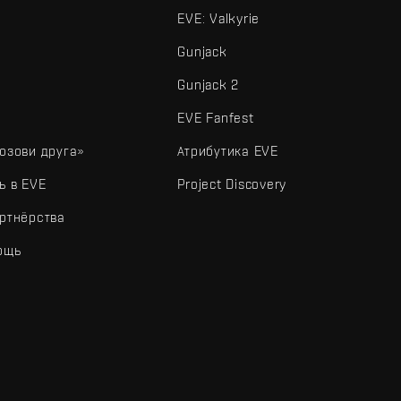
EVE: Valkyrie
Gunjack
Gunjack 2
EVE Fanfest
озови друга»
Атрибутика EVE
ь в EVE
Project Discovery
ртнёрства
ощь
типы и другие элементы являются товарными знаками Fenris Creations