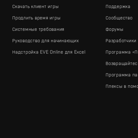
Скачать клиент игры
Поддержка
Продлить время игры
Сообщество
Системные требования
Форумы
Руководство для начинающих
Разработчики
Надстройка EVE Online для Excel
Программа «П
Возвращайтес
Программа па
Плексы в пом
EVE Online® и Fenris Creations™, а также все связанные лого
©2026 Fenris Creations. Все права защищены.