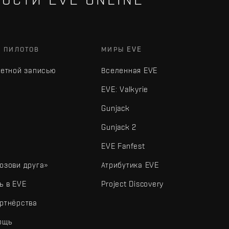
Х ПИЛОТОВ
МИРЫ EVE
четной записью
Вселенная EVE
EVE: Valkyrie
Gunjack
Gunjack 2
EVE Fanfest
озови друга»
Атрибутика EVE
ь в EVE
Project Discovery
ртнёрства
ощь