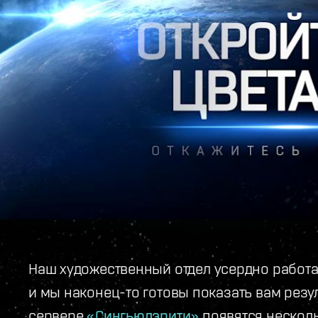
Наш художественный отдел усердно работал
и мы наконец-то готовы показать вам резул
сервере
«Сингьюлэрити»
появятся нескол