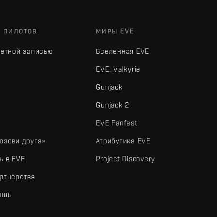
Х ПИЛОТОВ
МИРЫ EVE
четной записью
Вселенная EVE
EVE: Valkyrie
Gunjack
Gunjack 2
EVE Fanfest
озови друга»
Атрибутика EVE
ь в EVE
Project Discovery
ртнёрства
ощь