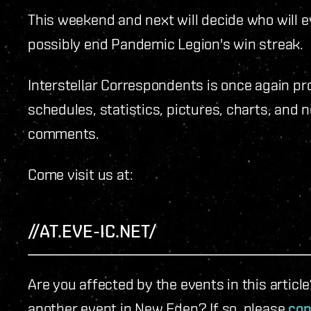
This weekend and next will decide who will 
possibly end Pandemic Legion's win streak.
Interstellar Correspondents is once again pr
schedules, statistics, pictures, charts, and
comments.
Come visit us at:
//AT.EVE-IC.NET/
Are you affected by the events in this artic
another event in New Eden? If so, please
con