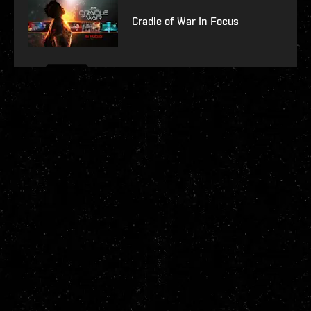
Cradle of War In Focus