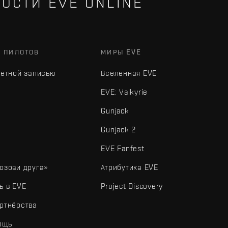
ОСТИ EVE ONLINE
Х ПИЛОТОВ
МИРЫ EVE
четной записью
Вселенная EVE
EVE: Valkyrie
Gunjack
Gunjack 2
EVE Fanfest
озови друга»
Атрибутика EVE
ь в EVE
Project Discovery
ртнёрства
ощь