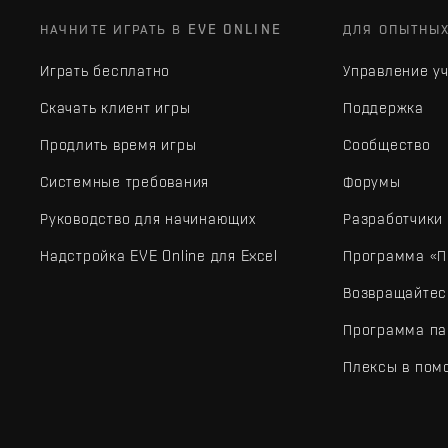
НАЧНИТЕ ИГРАТЬ В EVE ONLINE
ДЛЯ ОПЫТНЫ
Играть бесплатно
Управление у
Скачать клиент игры
Поддержка
Продлить время игры
Сообщество
Системные требования
Форумы
Руководство для начинающих
Разработчики
Надстройка EVE Online для Excel
Программа «П
Возвращайтес
Программа па
Плексы в пом
EVE Online® и Fenris Creations™, а также все связанные лого