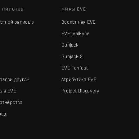
Х ПИЛОТОВ
МИРЫ EVE
четной записью
Вселенная EVE
EVE: Valkyrie
Gunjack
Gunjack 2
EVE Fanfest
озови друга»
Атрибутика EVE
ь в EVE
Project Discovery
ртнёрства
ощь
типы и другие элементы являются товарными знаками Fenris Creations