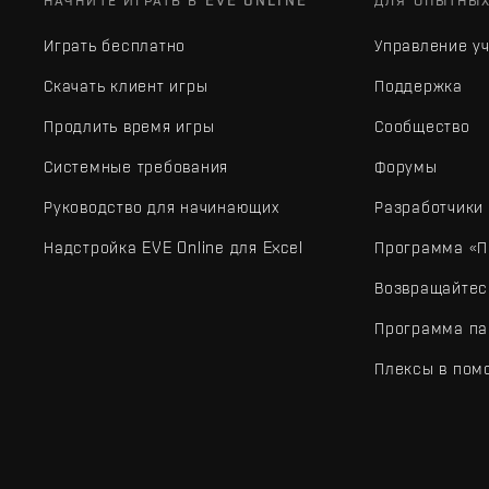
НАЧНИТЕ ИГРАТЬ В EVE ONLINE
ДЛЯ ОПЫТНЫ
Играть бесплатно
Управление у
Скачать клиент игры
Поддержка
Продлить время игры
Сообщество
Системные требования
Форумы
Руководство для начинающих
Разработчики
Надстройка EVE Online для Excel
Программа «П
Возвращайтес
Программа па
Плексы в пом
EVE Online® и Fenris Creations™, а также все связанные лого
©2026 Fenris Creations. Все права защищены.