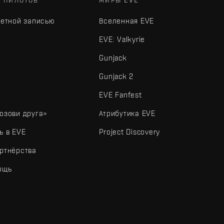
Х ПИЛОТОВ
МИРЫ EVE
четной записью
Вселенная EVE
EVE: Valkyrie
Gunjack
Gunjack 2
EVE Fanfest
озови друга»
Атрибутика EVE
ь в EVE
Project Discovery
ртнёрства
ощь
типы и другие элементы являются товарными знаками Fenris Creations