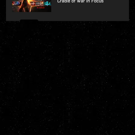
Cradle of War In Focus