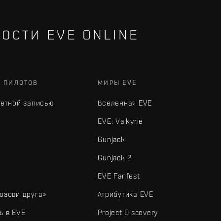
ОСТИ EVE ONLINE
Х ПИЛОТОВ
МИРЫ EVE
четной записью
Вселенная EVE
EVE: Valkyrie
Gunjack
Gunjack 2
EVE Fanfest
озови друга»
Атрибутика EVE
ь в EVE
Project Discovery