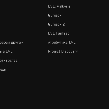
EVE: Valkyrie
Gunjack
Gunjack 2
EVE Fanfest
озови друга»
Атрибутика EVE
ь в EVE
Project Discovery
ртнёрства
ощь
типы и другие элементы являются товарными знаками Fenris Creations