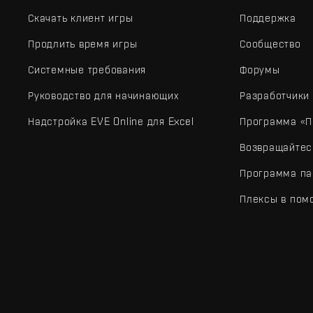
Скачать клиент игры
Поддержка
Продлить время игры
Сообщество
Системные требования
Форумы
Руководство для начинающих
Разработчики
Надстройка EVE Online для Excel
Программа «П
Возвращайтес
Программа па
Плексы в пом
EVE Online® и Fenris Creations™, а также все связанные лого
©2026 Fenris Creations. Все права защищены.