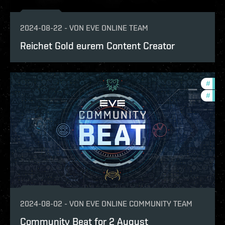
2024-08-22
-
VON
EVE ONLINE TEAM
Reichet Gold eurem Content Creator
#
com
#
batt
2024-08-02
-
VON
EVE ONLINE COMMUNITY TEAM
Community Beat for 2 August