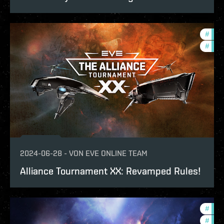
#
tour
#
com
2024-06-28
-
VON
EVE ONLINE TEAM
Alliance Tournament XX: Revamped Rules!
#
tour
#
com