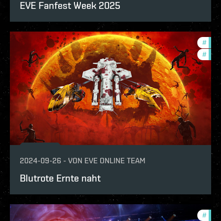
EVE Fanfest Week 2025
#
com
#
in-g
2024-09-26
-
VON
EVE ONLINE TEAM
Blutrote Ernte naht
#
fanf