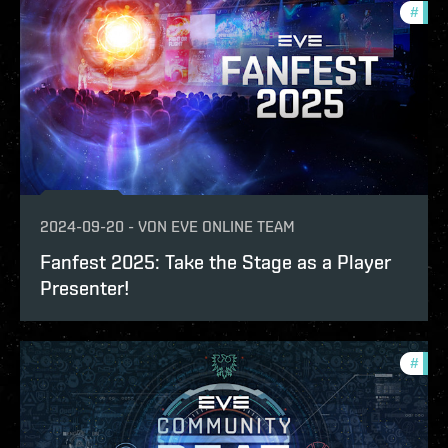
#
com
2024-09-20
-
VON
EVE ONLINE TEAM
Fanfest 2025: Take the Stage as a Player
Presenter!
#
com