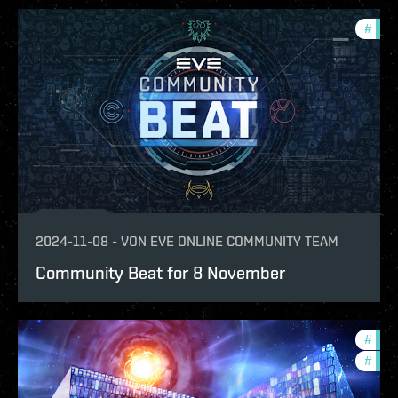
#
com
2024-11-08
-
VON
EVE ONLINE COMMUNITY TEAM
Community Beat for 8 November
#
com
#
fanf