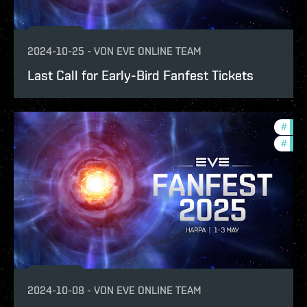
2024-10-25
-
VON
EVE ONLINE TEAM
Last Call for Early-Bird Fanfest Tickets
#
fanf
#
com
2024-10-08
-
VON
EVE ONLINE TEAM