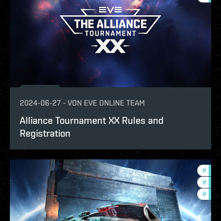
2024-06-27
-
VON
EVE ONLINE TEAM
Alliance Tournament XX Rules and
Registration
#
expa
#
com
#
new-