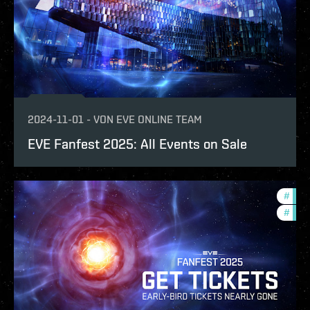
2024-11-01
-
VON
EVE ONLINE TEAM
EVE Fanfest 2025: All Events on Sale
#
com
#
fanf