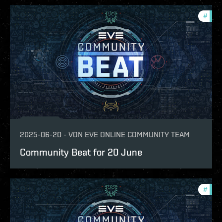
#
com
2025-06-20
-
VON
EVE ONLINE COMMUNITY TEAM
Community Beat for 20 June
#
com