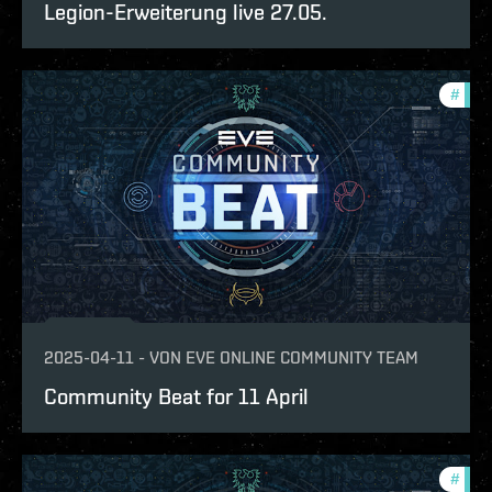
Legion-Erweiterung live 27.05.
#
com
2025-04-11
-
VON
EVE ONLINE COMMUNITY TEAM
Community Beat for 11 April
#
com