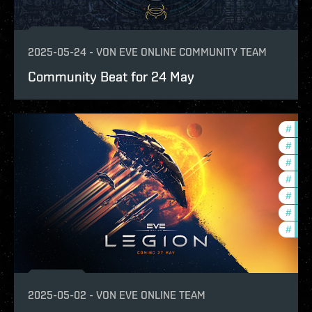
2025-05-24
-
VON
EVE ONLINE COMMUNITY TEAM
Community Beat for 24 May
#
expa
#
ccpt
#
deve
#
com
#
new-
#
futu
#
eve-
2025-05-02
-
VON
EVE ONLINE TEAM