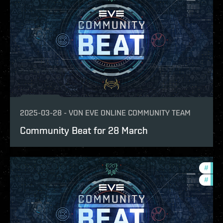
2025-03-28
-
VON
EVE ONLINE COMMUNITY TEAM
Community Beat for 28 March
#
com
#
batt