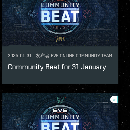
2025-01-31
-
发布者
EVE ONLINE COMMUNITY TEAM
Community Beat for 31 January
st
#
commun
unity