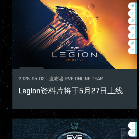
#
ex
#
cc
#
de
#
co
#
ne
#
fu
#
ev
2025-05-02
-
发布者
EVE ONLINE TEAM
Legion资料片将于5月27日上线
#
co
#
ba