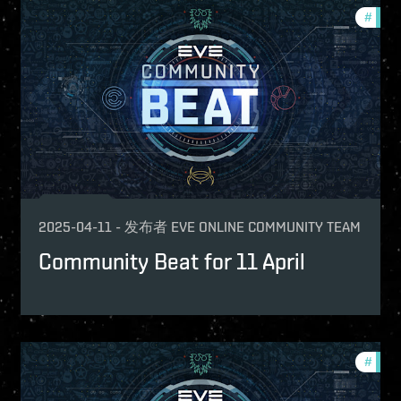
pansion
#
comm
ptv
velopment-updates
mmunity
w-features
ture-updates
e-vanguard
2025-04-11
-
发布者
EVE ONLINE COMMUNITY TEAM
Community Beat for 11 April
mmunity
#
comm
ttle-reports