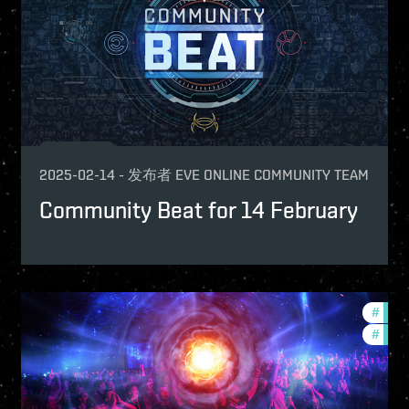
2025-02-14
-
发布者
EVE ONLINE COMMUNITY TEAM
Community Beat for 14 February
mmunity
#
fanfe
#
comm