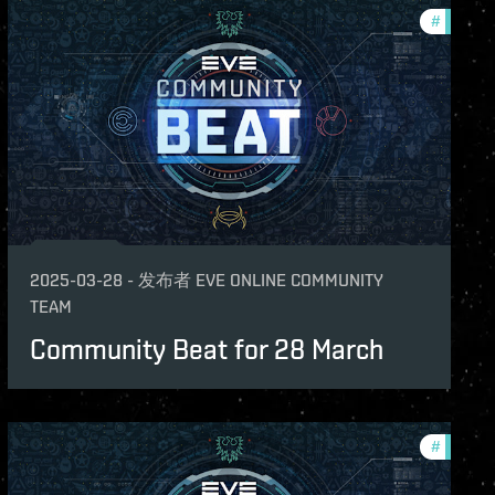
unity
#
commun
2025-03-28
-
发布者
EVE ONLINE COMMUNITY
TEAM
Community Beat for 28 March
unity
#
commun