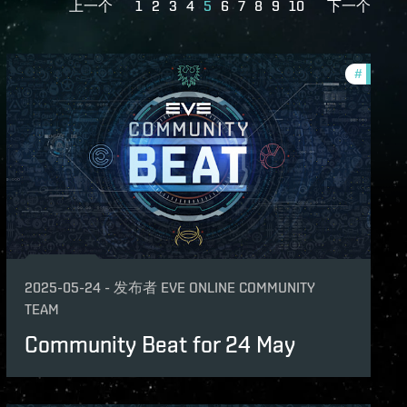
上一个
1
2
3
4
5
6
7
8
9
10
下一个
unity
#
commun
2025-05-24
-
发布者
EVE ONLINE COMMUNITY
TEAM
Community Beat for 24 May