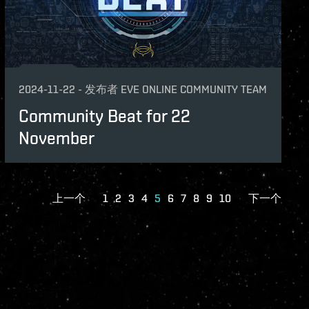
2024-11-22
-
发布者
EVE ONLINE COMMUNITY TEAM
Community Beat for 22
November
上一个
1
2
3
4
5
6
7
8
9
10
下一个