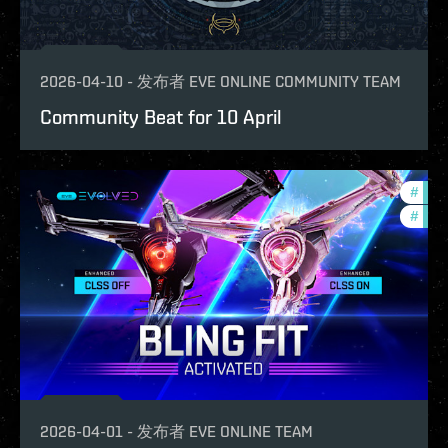
2026-04-10
-
发布者
EVE ONLINE COMMUNITY TEAM
Community Beat for 10 April
#
eve-
#
com
2026-04-01
-
发布者
EVE ONLINE TEAM