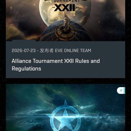
2026-07-23
-
发布者
EVE ONLINE TEAM
Alliance Tournament XXII Rules and
Regulations
#
com