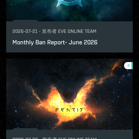
2026-07-21
-
发布者
EVE ONLINE TEAM
Monthly Ban Report- June 2026
#
com