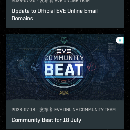
2026-07-20
-
发布者
EVE ONLINE TEAM
Update to Official EVE Online Email
Domains
#
com
2026-07-18
-
发布者
EVE ONLINE COMMUNITY TEAM
Community Beat for 18 July