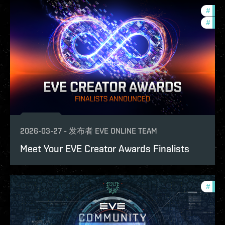
#
fanf
#
com
2026-03-27
-
发布者
EVE ONLINE TEAM
Meet Your EVE Creator Awards Finalists
#
com