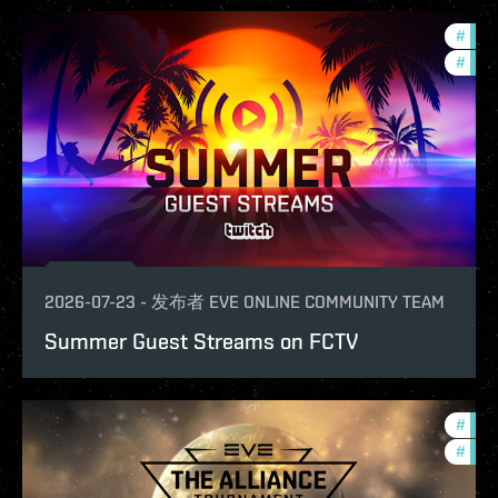
#
ccpt
#
com
2026-07-23
-
发布者
EVE ONLINE COMMUNITY TEAM
Summer Guest Streams on FCTV
#
deve
#
com