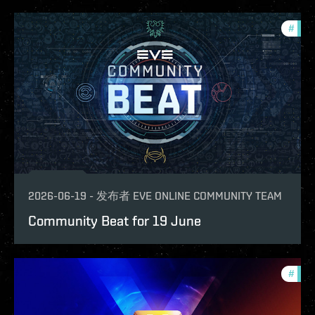
#
com
2026-06-19
-
发布者
EVE ONLINE COMMUNITY TEAM
Community Beat for 19 June
#
com