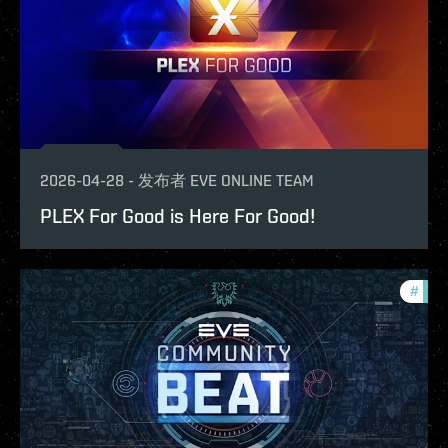
2026-04-28
-
发布者
EVE ONLINE TEAM
PLEX For Good is Here For Good!
#
com