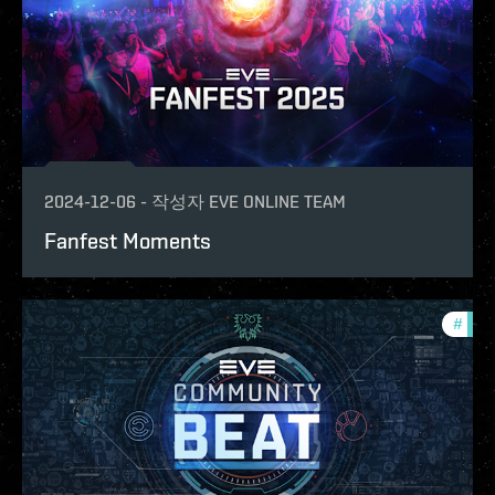
2024-12-06
-
작성자
EVE ONLINE TEAM
Fanfest Moments
#
com