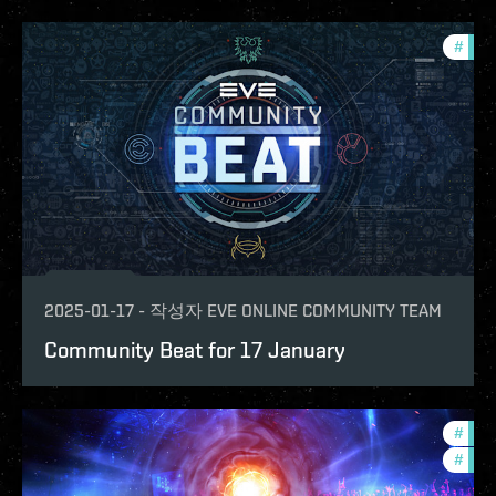
#
com
2025-01-17
-
작성자
EVE ONLINE COMMUNITY TEAM
Community Beat for 17 January
#
fanf
#
com