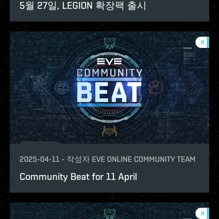
5월 27일, LEGION 확장팩 출시
#
com
2025-04-11
-
작성자
EVE ONLINE COMMUNITY TEAM
Community Beat for 11 April
#
com