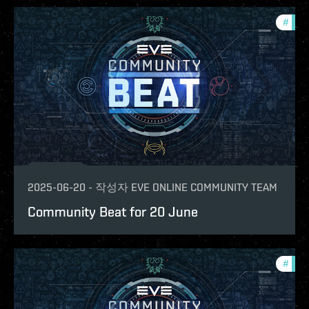
#
com
2025-06-20
-
작성자
EVE ONLINE COMMUNITY TEAM
Community Beat for 20 June
#
com