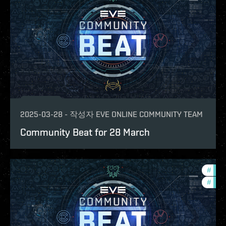
2025-03-28
-
작성자
EVE ONLINE COMMUNITY TEAM
Community Beat for 28 March
#
com
#
batt