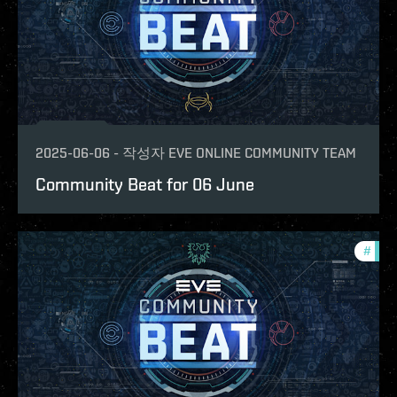
2025-06-06
-
작성자
EVE ONLINE COMMUNITY TEAM
Community Beat for 06 June
#
com