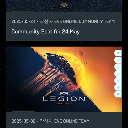
2025-05-24
-
작성자
EVE ONLINE COMMUNITY TEAM
Community Beat for 24 May
#
expa
#
ccpt
#
deve
#
com
#
new-
#
futu
#
eve-
2025-05-02
-
작성자
EVE ONLINE TEAM