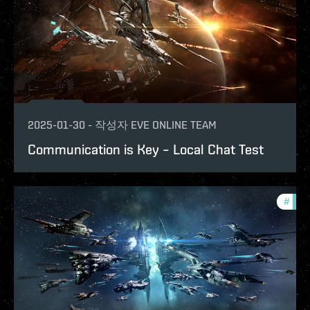
2025-01-30
-
작성자
EVE ONLINE TEAM
Communication is Key – Local Chat Test
#
test