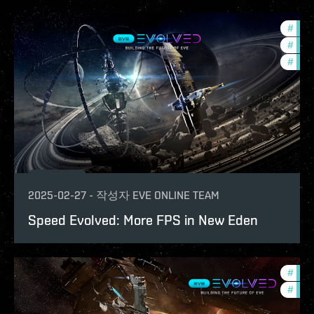
#
eve-
#
deve
#
test
2025-02-27
-
작성자
EVE ONLINE TEAM
Speed Evolved: More FPS in New Eden
#
test
#
eve-