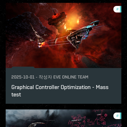
#
test
2025-10-01
-
작성자
EVE ONLINE TEAM
Graphical Controller Optimization - Mass
test
#
test