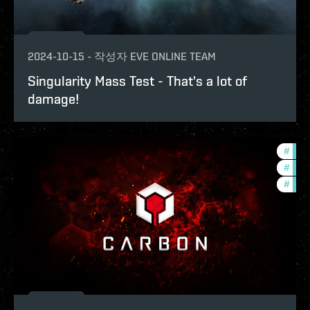
2024-10-15
-
작성자
EVE ONLINE TEAM
Singularity Mass Test - That's a lot of
damage!
#
deve
#
test
#
carb