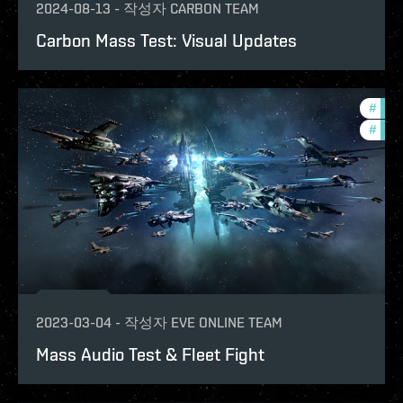
2024-08-13
-
작성자
CARBON TEAM
Carbon Mass Test: Visual Updates
#
test
#
deve
2023-03-04
-
작성자
EVE ONLINE TEAM
Mass Audio Test & Fleet Fight