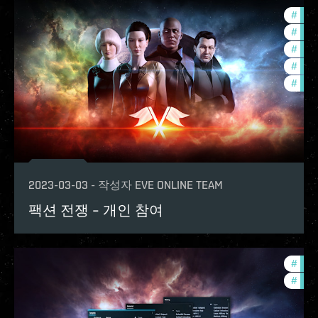
#
futu
#
pvp
#
new-
#
test
#
the-
2023-03-03
-
작성자
EVE ONLINE TEAM
팩션 전쟁 – 개인 참여
#
test
#
deve