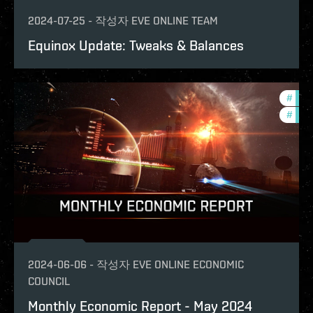
2024-07-25
-
작성자
EVE ONLINE TEAM
Equinox Update: Tweaks & Balances
#
mont
#
eco
2024-06-06
-
작성자
EVE ONLINE ECONOMIC
COUNCIL
Monthly Economic Report - May 2024