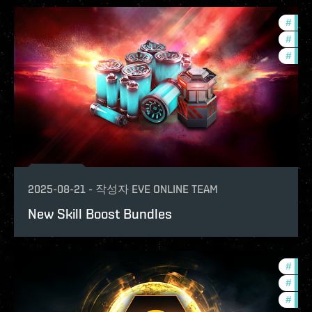
#
bala
#
eco
#
offe
2025-08-21
-
작성자
EVE ONLINE TEAM
New Skill Boost Bundles
#
bala
#
eco
#
offe