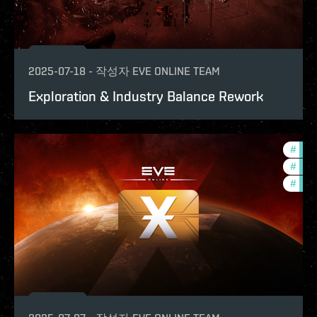
2025-07-18
-
작성자
EVE ONLINE TEAM
Exploration & Industry Balance Rework
#
deve
#
new-
#
eco