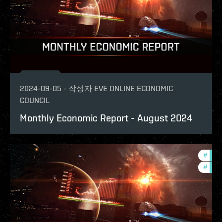
2024-09-05
-
작성자
EVE ONLINE ECONOMIC
COUNCIL
Monthly Economic Report - August 2024
#
eco
#
mont