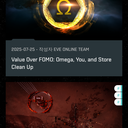
2025-07-25
-
작성자
EVE ONLINE TEAM
Value Over FOMO: Omega, You, and Store
Clean Up
#
eco
#
bala
#
deve