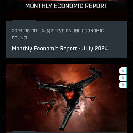
2024-08-09
-
작성자
EVE ONLINE ECONOMIC
COUNCIL
Monthly Economic Report - July 2024
#
expa
#
deve
#
eco