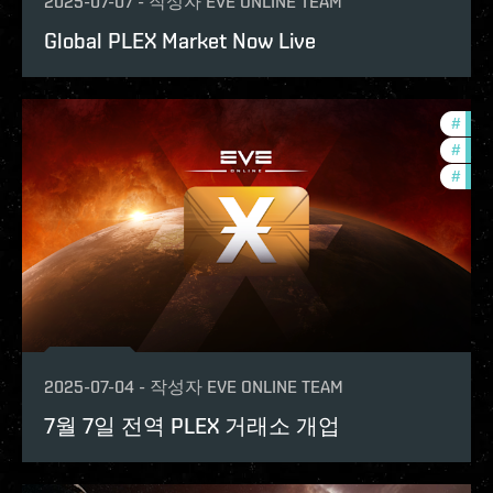
2025-07-07
-
작성자
EVE ONLINE TEAM
Global PLEX Market Now Live
#
deve
#
new-
#
eco
2025-07-04
-
작성자
EVE ONLINE TEAM
7월 7일 전역 PLEX 거래소 개업