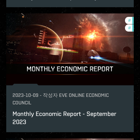
#
eco
#
mont
2023-10-09
-
작성자
EVE ONLINE ECONOMIC
COUNCIL
Monthly Economic Report - September
2023