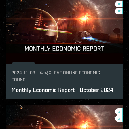
#
mont
#
eco
2024-11-08
-
작성자
EVE ONLINE ECONOMIC
COUNCIL
Monthly Economic Report - October 2024
#
eco
#
mont