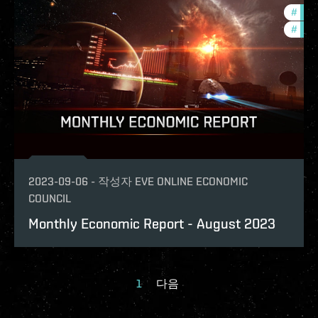
#
eco
#
mont
2023-09-06
-
작성자
EVE ONLINE ECONOMIC
COUNCIL
Monthly Economic Report - August 2023
1
다음