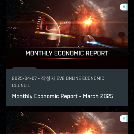
#
mont
2025-04-07
-
작성자
EVE ONLINE ECONOMIC
COUNCIL
Monthly Economic Report - March 2025
#
mont