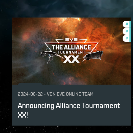
#
to
#
co
#
pv
2024-06-22
-
VON
EVE ONLINE TEAM
Announcing Alliance Tournament
XX!