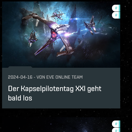
unity
#
commun
#
in-game
2024-04-16
-
VON
EVE ONLINE TEAM
Der Kapselpilotentag XXI geht
bald los
unity
#
tournam
#
commun