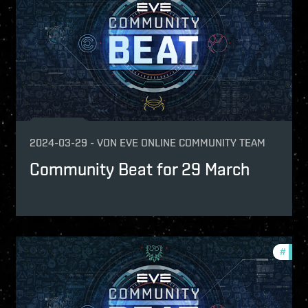
ptv
2024-03-29
-
VON
EVE ONLINE COMMUNITY TEAM
Community Beat for 29 March
mmunity
#
comm