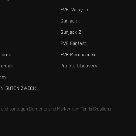
EVE: Valkyrie
Gunjack
Gunjack 2
EVE Fanfest
tieren
EVE Merchandise
zurück
Project Discovery
amm
EN GUTEN ZWECK
 und sonstigen Elemente sind Marken von Fenris Creations.