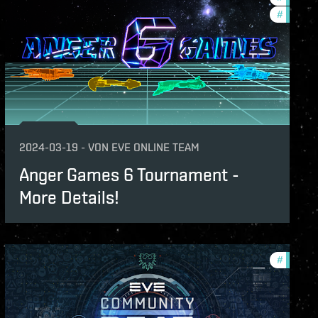
#
pvp
2024-03-19
-
VON
EVE ONLINE TEAM
Anger Games 6 Tournament -
More Details!
unity
#
commun