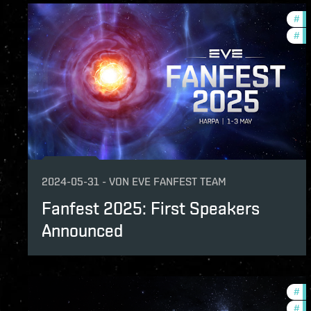
#
co
#
fa
2024-05-31
-
VON
EVE FANFEST TEAM
Fanfest 2025: First Speakers
Announced
#
co
#
to