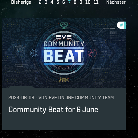
Bisherige
2
3
4
5
6
7
8
9
10
11
Nächster
unity
#
commun
2024-06-06
-
VON
EVE ONLINE COMMUNITY TEAM
Community Beat for 6 June