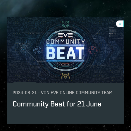
urnaments
#
comm
mmunity
p
2024-06-21
-
VON
EVE ONLINE COMMUNITY TEAM
Community Beat for 21 June