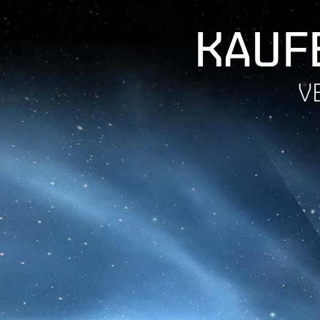
KAUFE
V