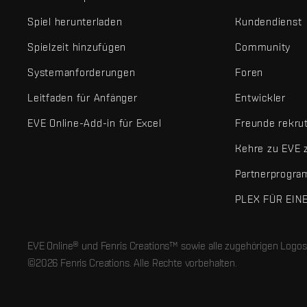
Spiel herunterladen
Kundendienst
Spielzeit hinzufügen
Community
Systemanforderungen
Foren
Leitfaden für Anfänger
Entwickler
EVE Online-Add-in für Excel
Freunde rekru
Kehre zu EVE 
Partnerprogr
PLEX FÜR EIN
EVE Online® und Fenris Creations™ sowie alle zugehörigen Logos
©2026 Fenris Creations. Alle Rechte vorbehalten.