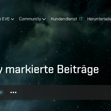
e EVE
Community
Kundendienst
Herunterlad
 markierte Beiträge
V