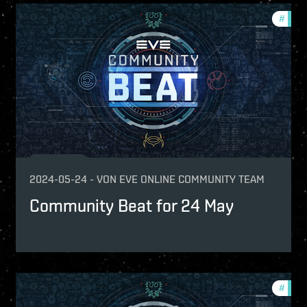
mmunity
#
comm
nfest
2024-05-24
-
VON
EVE ONLINE COMMUNITY TEAM
Community Beat for 24 May
mmunity
#
comm
urnaments