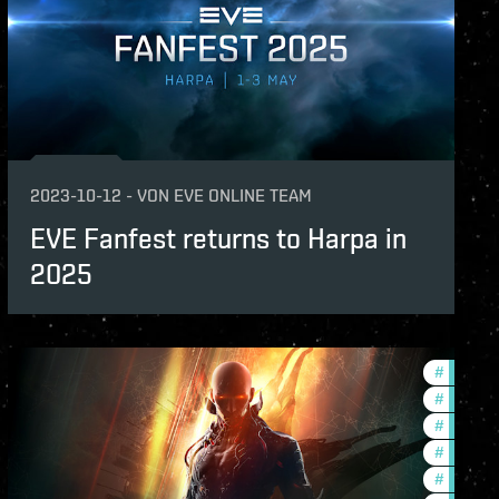
2023-10-12
-
VON
EVE ONLINE TEAM
EVE Fanfest returns to Harpa in
2025
st
#
future-
nsion
#
develop
volved
#
fanfest
unity
#
expansi
e-updates
#
ccptv