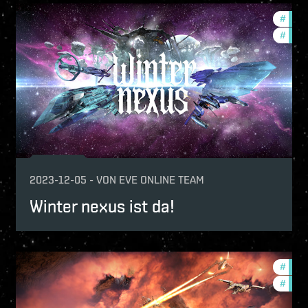
-game-events
#
in-g
ptv
#
comm
p
mmunity
2023-12-05
-
VON
EVE ONLINE TEAM
Winter nexus ist da!
mmunity
#
in-g
#
comm