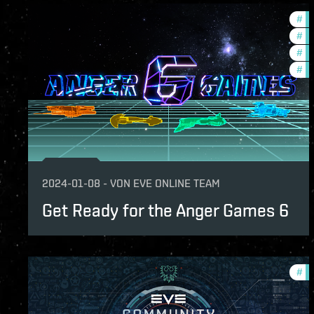
#
in
#
cc
#
pv
#
co
2024-01-08
-
VON
EVE ONLINE TEAM
Get Ready for the Anger Games 6
#
co