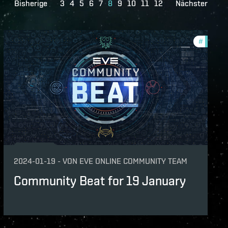
Bisherige
3
4
5
6
7
8
9
10
11
12
Nächster
unity
#
commun
2024-01-19
-
VON
EVE ONLINE COMMUNITY TEAM
Community Beat for 19 January