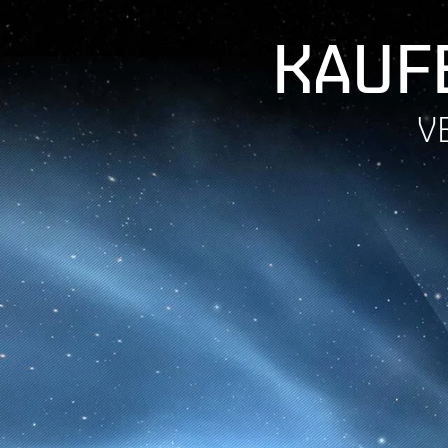
KAUFE
V