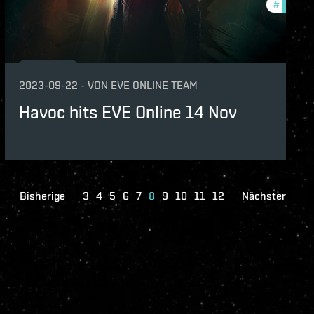
lopment-updates
#
commun
vanguard
2023-09-22
-
VON
EVE ONLINE TEAM
Havoc hits EVE Online 14 Nov
Bisherige
3
4
5
6
7
8
9
10
11
12
Nächster