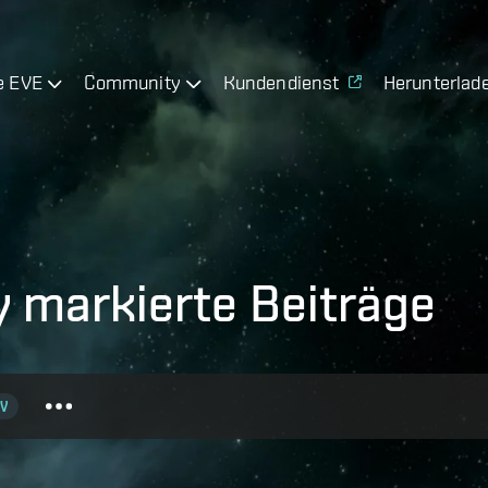
e EVE
Community
Kundendienst
Herunterlad
 markierte Beiträge
V