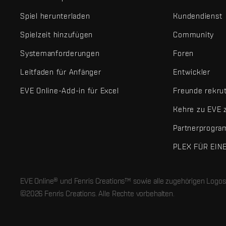
Spiel herunterladen
Kundendienst
Spielzeit hinzufügen
Community
Systemanforderungen
Foren
Leitfaden für Anfänger
Entwickler
EVE Online-Add-in für Excel
Freunde rekru
Kehre zu EVE 
Partnerprogr
PLEX FÜR EIN
EVE Online® und Fenris Creations™ sowie alle zugehörigen Logos
©2026 Fenris Creations. Alle Rechte vorbehalten.