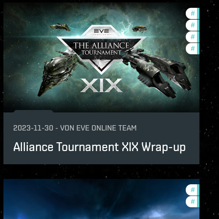
ame-events
#
in-game
unity
#
commun
#
pvp
#
tournam
2023-11-30
-
VON
EVE ONLINE TEAM
Alliance Tournament XIX Wrap-up
ame-events
#
fanfest
unity
#
commun