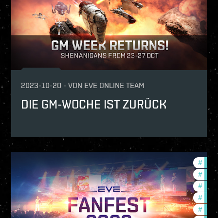
2023-10-20
-
VON
EVE ONLINE TEAM
DIE GM-WOCHE IST ZURÜCK
mmunity
#
fanfe
e-pulse
#
expa
#
eve-e
#
comm
#
futur