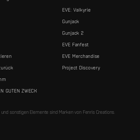
EVE: Valkyrie
Gunjack
Gunjack 2
EVE Fanfest
tieren
EVE Merchandise
zurück
Project Discovery
amm
EN GUTEN ZWECK
 und sonstigen Elemente sind Marken von Fenris Creations.