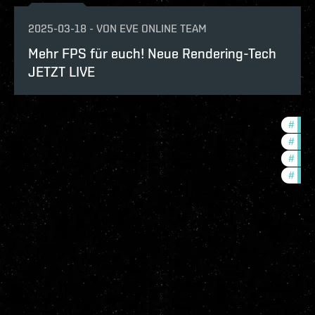
2025-03-18
-
VON
EVE ONLINE TEAM
Mehr FPS für euch! Neue Rendering-Tech
JETZT LIVE
#
bala
#
deve
#
new-
#
expa