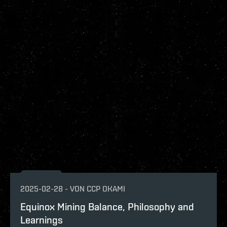
2025-02-28
-
VON
CCP OKAMI
Equinox Mining Balance, Philosophy and
Learnings