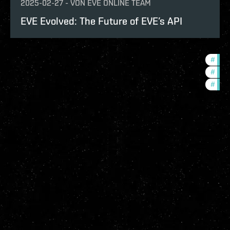
2025-02-27
-
VON
EVE ONLINE TEAM
EVE Evolved: The Future of EVE’s API
#
eve-
#
deve
#
test