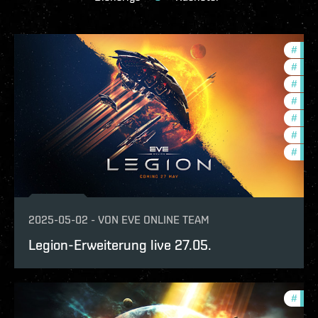
#
expa
#
ccpt
#
deve
#
com
#
new-
#
futu
#
eve-
2025-05-02
-
VON
EVE ONLINE TEAM
Legion-Erweiterung live 27.05.
#
deve