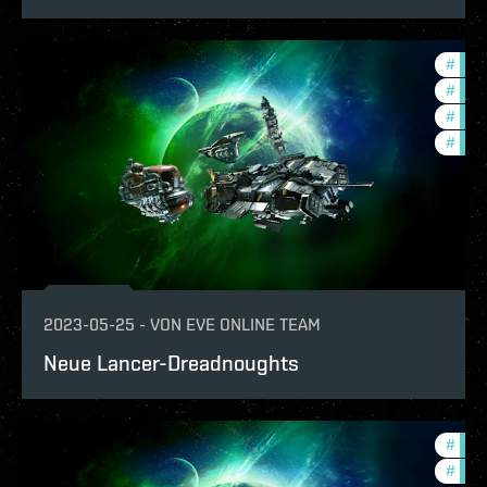
#
expa
#
new-
#
futu
#
deve
2023-05-25
-
VON
EVE ONLINE TEAM
Neue Lancer-Dreadnoughts
#
expa
#
deve