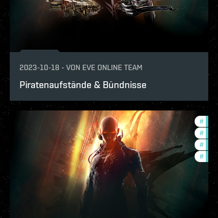
2023-10-18
-
VON
EVE ONLINE TEAM
Piratenaufstände & Bündnisse
#
futu
#
deve
#
new-
#
expa