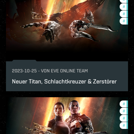
#
futu
#
new-
#
expa
2023-10-25
-
VON
EVE ONLINE TEAM
Neuer Titan, Schlachtkreuzer & Zerstörer
#
expa
#
new-
#
futu
#
deve