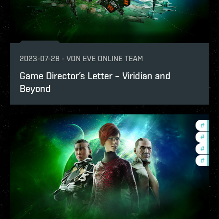
2023-07-28
-
VON
EVE ONLINE TEAM
Game Director’s Letter – Viridian and
Beyond
#
deve
#
futu
#
new-
#
expa