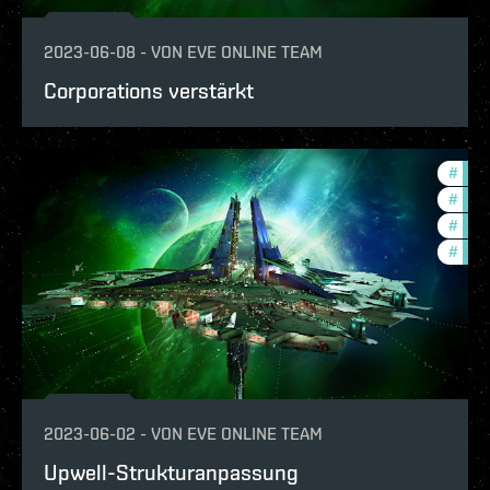
2023-06-08
-
VON
EVE ONLINE TEAM
Corporations verstärkt
#
expa
#
new-
#
futu
#
deve
2023-06-02
-
VON
EVE ONLINE TEAM
Upwell-Strukturanpassung