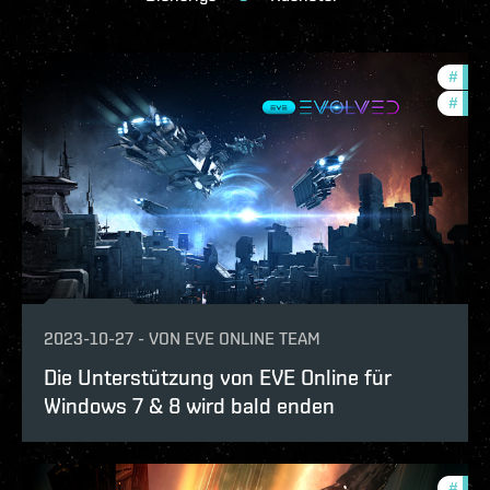
#
deve
#
eve-
2023-10-27
-
VON
EVE ONLINE TEAM
Die Unterstützung von EVE Online für
Windows 7 & 8 wird bald enden
#
deve