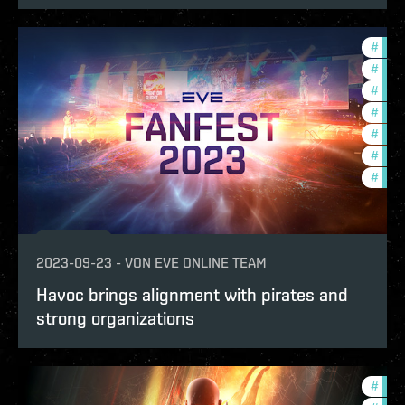
#
fanf
#
expa
#
eve-
#
com
#
futu
#
deve
#
eve-
2023-09-23
-
VON
EVE ONLINE TEAM
Havoc brings alignment with pirates and
strong organizations
#
futu