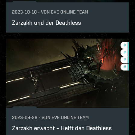
2023-10-10
-
VON
EVE ONLINE TEAM
Zarzakh und der Deathless
#
in-g
#
new-
#
expa
#
deve
2023-09-28
-
VON
EVE ONLINE TEAM
Zarzakh erwacht – Helft den Deathless