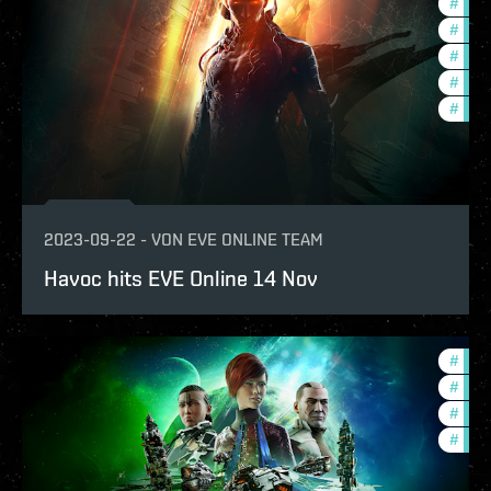
#
deve
#
fanf
#
expa
#
ccpt
#
com
2023-09-22
-
VON
EVE ONLINE TEAM
Havoc hits EVE Online 14 Nov
#
deve
#
futu
#
ccpt
#
fanf