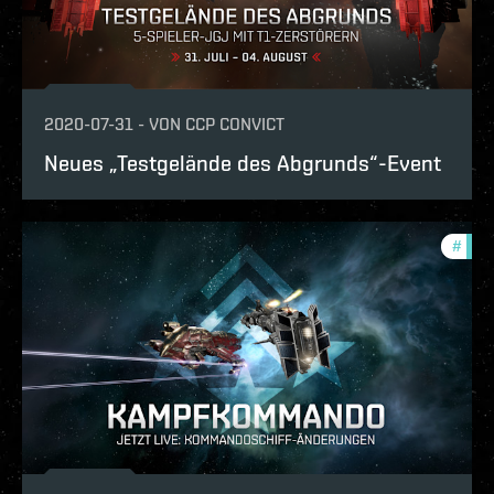
2020-07-31
-
VON
CCP CONVICT
Neues „Testgelände des Abgrunds“-Event
#
zeni