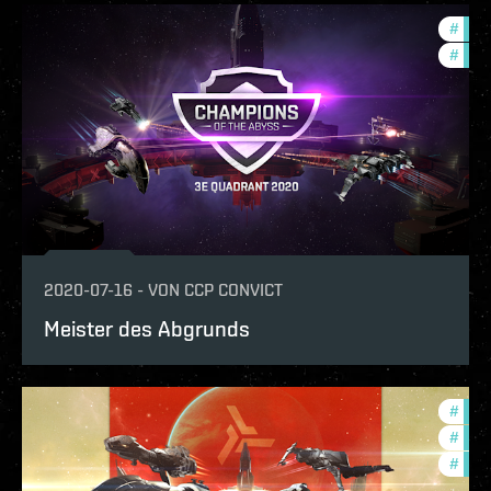
#
zeni
#
pvp
2020-07-16
-
VON
CCP CONVICT
Meister des Abgrunds
#
zeni
#
pvp
#
in-g