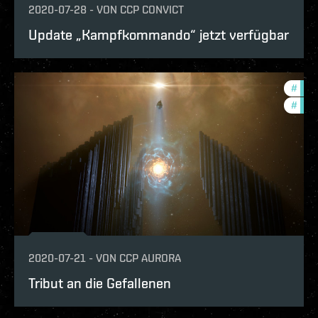
2020-07-28
-
VON
CCP CONVICT
Update „Kampfkommando“ jetzt verfügbar
#
com
#
zeni
2020-07-21
-
VON
CCP AURORA
Tribut an die Gefallenen