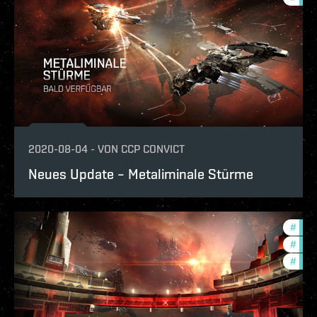
2020-08-04
-
VON
CCP CONVICT
Neues Update – Metaliminale Stürme
#
pvp
#
in-g
#
zeni