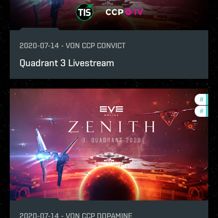
2020-07-14
-
VON
CCP CONVICT
Quadrant 3 Livestream
#
quad
#
zeni
2020-07-14
-
VON
CCP DOPAMINE