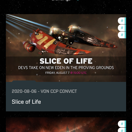
#
in-g
#
ccpt
#
zeni
2020-08-06
-
VON
CCP CONVICT
Slice of Life
#
new-
#
zeni