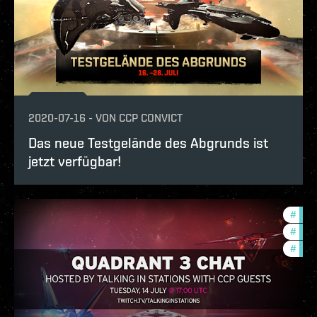
2020-07-16
-
VON
CCP CONVICT
Das neue Testgelände des Abgrunds ist
jetzt verfügbar!
#
zeni
#
ccpt
#
quad