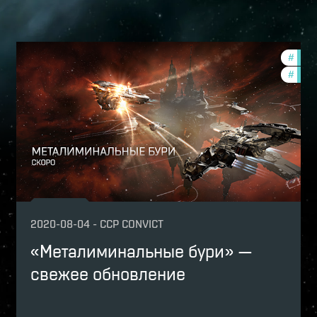
-game-events
#
new-
ptv
#
zeni
nith-2020-quadrant-3
2020-08-04
-
CCP CONVICT
«Mеталиминальные бури» —
свежее обновление