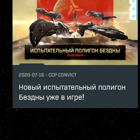
#
ze
#
pv
#
in
2020-07-16
-
CCP CONVICT
Новый испытательный полигон
Бездны уже в игре!