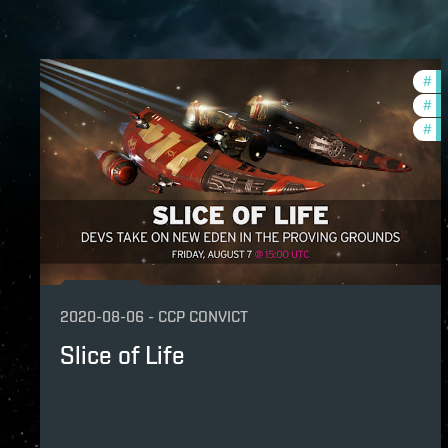
#
in
#
cc
#
ze
2020-08-06
-
CCP CONVICT
Slice of Life