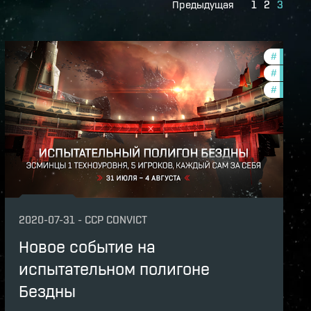
Предыдущая
1
2
3
features
#
pvp
th-2020-quadrant-3
#
in-game
#
zenith-
2020-07-31
-
CCP CONVICT
Новое событие на
испытательном полигоне
Бездны