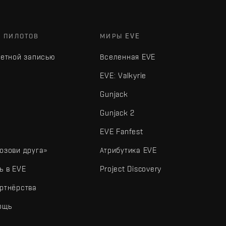
Х ПИЛОТОВ
МИРЫ EVE
четной записью
Вселенная EVE
EVE: Valkyrie
Gunjack
Gunjack 2
EVE Fanfest
озови друга»
Атрибутика EVE
ь в EVE
Project Discovery
ртнёрства
ощь