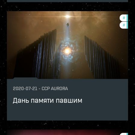
nith-2020-quadrant-3
#
comm
#
zeni
2020-07-21
-
CCP AURORA
Дань памяти павшим