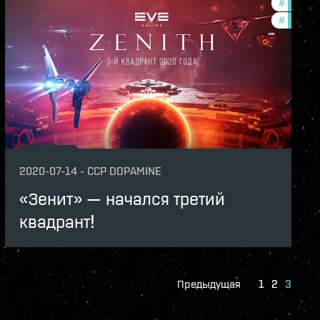
th-2020-quadrant-3
#
quadran
v
#
zenith-
rant-announcements
2020-07-14
-
CCP DOPAMINE
«Зенит» — начался третий
квадрант!
Предыдущая
1
2
3