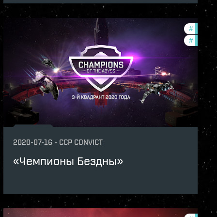
unity
#
zenith-
th-2020-quadrant-3
#
pvp
2020-07-16
-
CCP CONVICT
«Чемпионы Бездны»