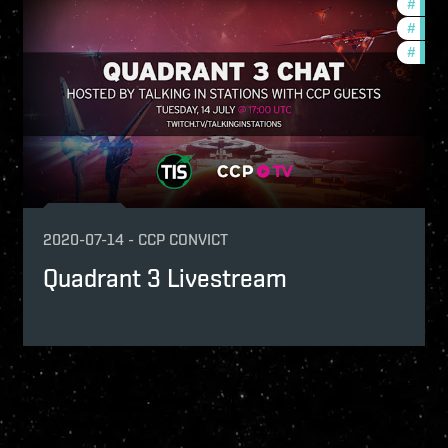
nith-2020-quadrant-3
#
zeni
p
#
ccpt
-game-events
#
quad
2020-07-14
-
CCP CONVICT
Quadrant 3 Livestream