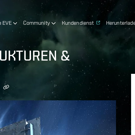
e EVE
Community
Kundendienst
Herunterlad
RUKTUREN &