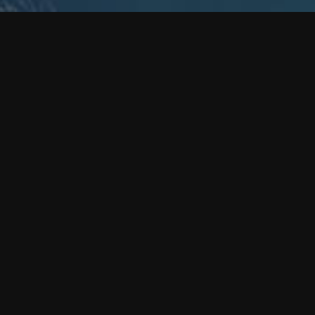
SIGUE A EVE ONLINE
ES
EN
FR
DE
RU
JA
KO
ZH
JUGAR A EVE ONLINE
Jugar gratis
Descargar el juego
Añadir tiempo de juego
Requisitos del sistema