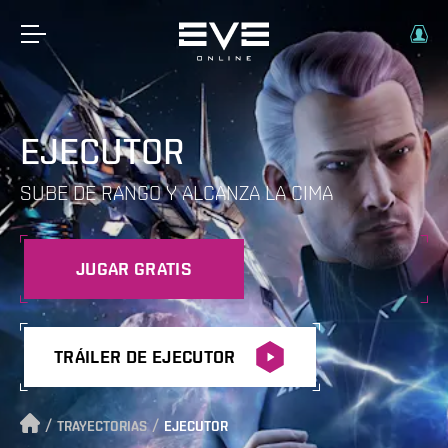
EJECUTOR
SUBE DE RANGO Y ALCANZA LA CIMA
JUGAR GRATIS
TRÁILER DE EJECUTOR
/
/
TRAYECTORIAS
EJECUTOR