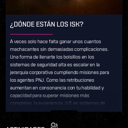
¿DÓNDE ESTÁN LOS ISK?
A veces solo hace falta ganar unos cuantos
machacantes sin demasiadas complicaciones.
Una forma de llenarte los bolsillos en los
sistemas de seguridad alta es escalar en la
jerarquía corporativa cumpliendo misiones para
los agentes PNJ. Como las retribuciones
aumentan en consonancia con tu habilidad y
capacidad para superar misiones más
complejas, la experiencia JcE en sistemas de
seguridad alta puede ser un gran trampolín para
atreverte con contenido JcE más difícil o incluso
JcJ. El universo está abierto para ti, pero tienes