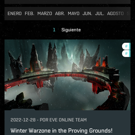
ENERO
FEB.
MARZO
ABR.
MAYO
JUN.
JUL.
AGOSTO
SEP
1
Siguiente
#
in-
#
pvp
2022-12-28
-
POR
EVE ONLINE TEAM
Winter Warzone in the Proving Grounds!