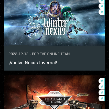
#
new
#
dev
#
offe
2022-12-13
-
POR
EVE ONLINE TEAM
¡Vuelve Nexus Invernal!
#
tou
#
in-
#
pvp
#
com