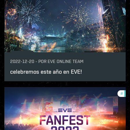
2022-12-20
-
POR
EVE ONLINE TEAM
celebremos este año en EVE!
#
com