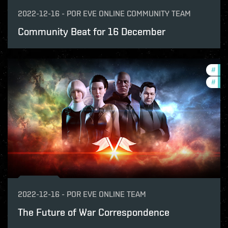
2022-12-16
-
POR
EVE ONLINE COMMUNITY TEAM
Community Beat for 16 December
#
pvp
#
new
2022-12-16
-
POR
EVE ONLINE TEAM
The Future of War Correspondence