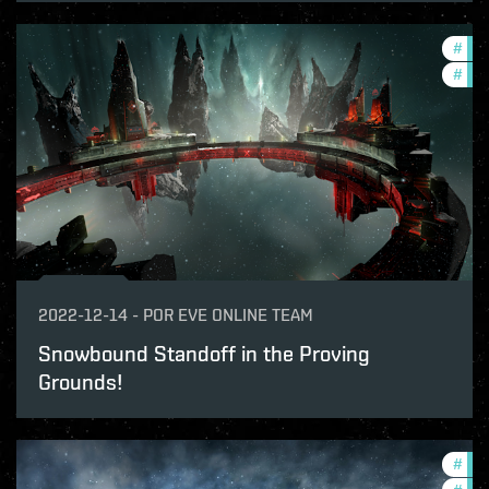
#
pvp
#
in-
2022-12-14
-
POR
EVE ONLINE TEAM
Snowbound Standoff in the Proving
Grounds!
#
in-