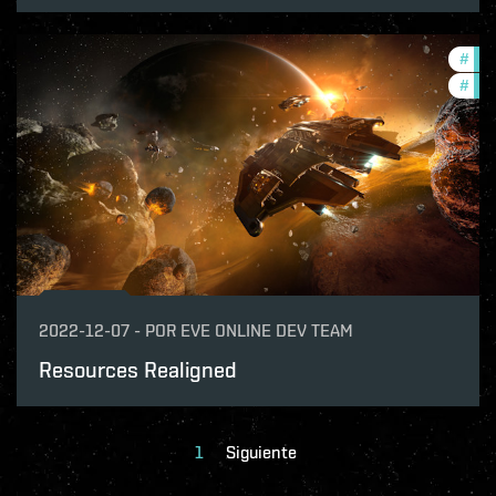
#
dev
#
bal
2022-12-07
-
POR
EVE ONLINE DEV TEAM
Resources Realigned
1
Siguiente