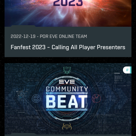
2022-12-19
-
POR
EVE ONLINE TEAM
Fanfest 2023 – Calling All Player Presenters
#
com