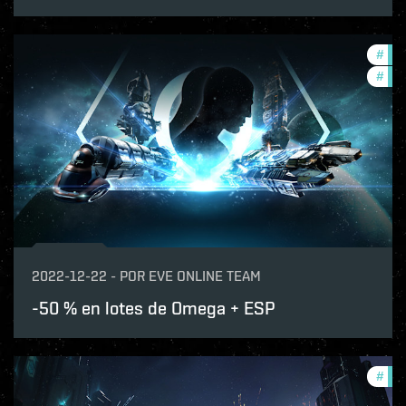
#
offe
#
in-
2022-12-22
-
POR
EVE ONLINE TEAM
-50 % en lotes de Omega + ESP
#
com