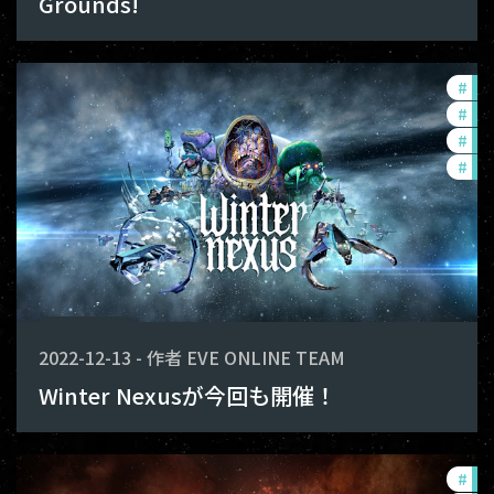
Grounds!
#
in-
#
new
#
de
#
off
2022-12-13
-
作者
EVE ONLINE TEAM
Winter Nexusが今回も開催！
#
to