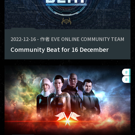
2022-12-16
-
作者
EVE ONLINE COMMUNITY TEAM
Community Beat for 16 December
#
pv
#
new