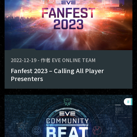
2022-12-19
-
作者
EVE ONLINE TEAM
Fanfest 2023 – Calling All Player
Presenters
#
co