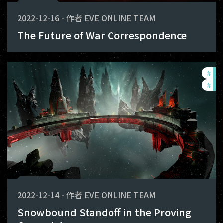
2022-12-16
-
作者
EVE ONLINE TEAM
The Future of War Correspondence
#
pv
#
in-
2022-12-14
-
作者
EVE ONLINE TEAM
Snowbound Standoff in the Proving