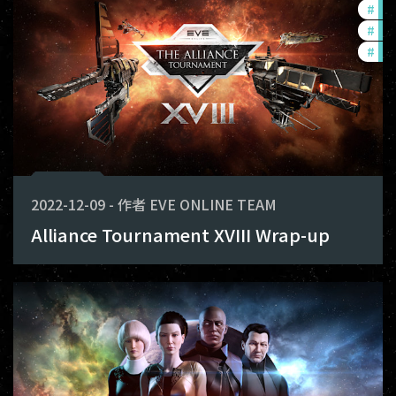
#
in-
#
pv
#
co
2022-12-09
-
作者
EVE ONLINE TEAM
Alliance Tournament XVIII Wrap-up