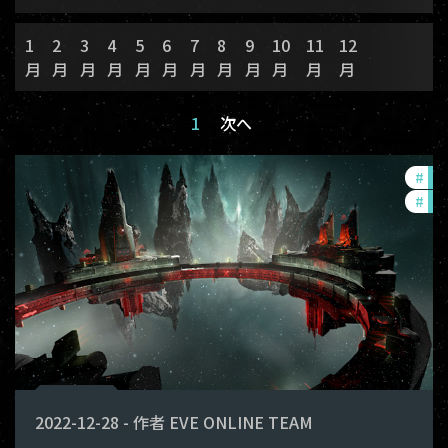
1
2
3
4
5
6
7
8
9
10
11
12
月
月
月
月
月
月
月
月
月
月
月
月
1
次へ
#
in-
#
pv
2022-12-28
-
作者
EVE ONLINE TEAM