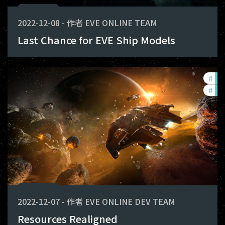
2022-12-08
-
作者
EVE ONLINE TEAM
Last Chance for EVE Ship Models
#
de
#
bal
2022-12-07
-
作者
EVE ONLINE DEV TEAM
Resources Realigned