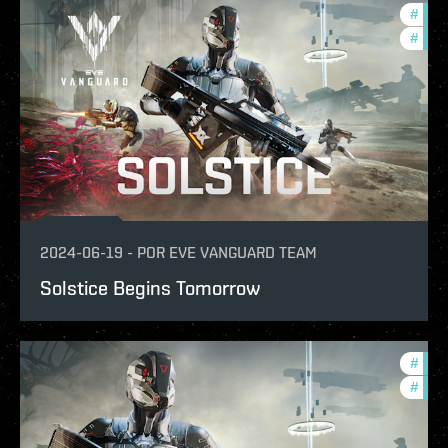
#
eve-
#
in-g
2024-06-19
-
POR
EVE VANGUARD TEAM
Solstice Begins Tomorrow
#
in-g
#
eve-