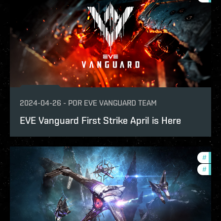
2024-04-26
-
POR
EVE VANGUARD TEAM
EVE Vanguard First Strike April is Here
#
com
#
in-g