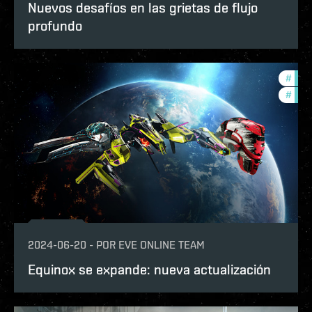
Nuevos desafíos en las grietas de flujo
profundo
#
in-g
#
expa
2024-06-20
-
POR
EVE ONLINE TEAM
Equinox se expande: nueva actualización