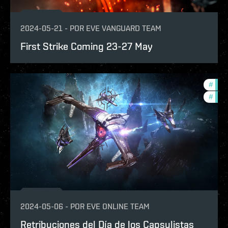
2024-05-21
-
POR
EVE VANGUARD TEAM
First Strike Coming 23-27 May
#
in-g
#
ccpt
2024-05-06
-
POR
EVE ONLINE TEAM
Retribuciones del Día de los Capsulistas