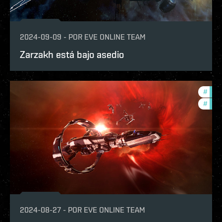
2024-09-09
-
POR
EVE ONLINE TEAM
Zarzakh está bajo asedio
#
expa
#
in-g
2024-08-27
-
POR
EVE ONLINE TEAM