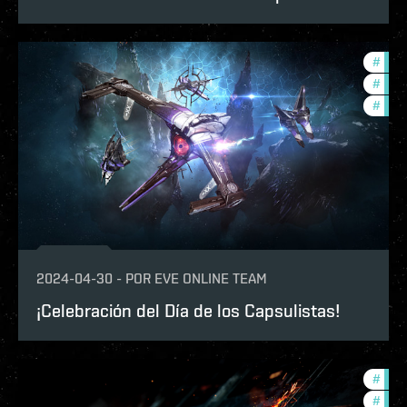
#
in-g
#
ccpt
#
offe
2024-04-30
-
POR
EVE ONLINE TEAM
¡Celebración del Día de los Capsulistas!
#
eve-
#
in-g