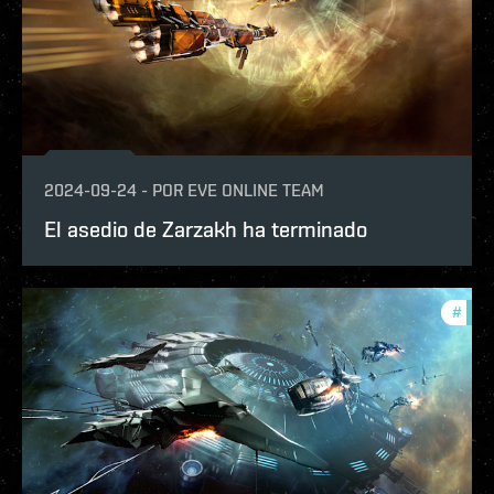
2024-09-24
-
POR
EVE ONLINE TEAM
El asedio de Zarzakh ha terminado
#
in-g