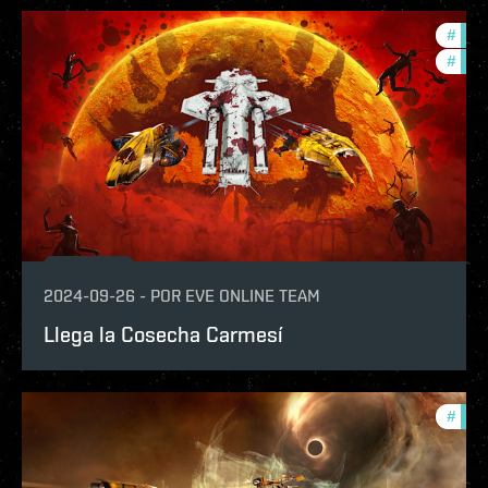
#
com
#
in-g
2024-09-26
-
POR
EVE ONLINE TEAM
Llega la Cosecha Carmesí
#
in-g