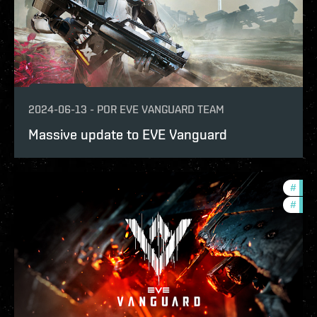
2024-06-13
-
POR
EVE VANGUARD TEAM
Massive update to EVE Vanguard
#
eve-
#
in-g