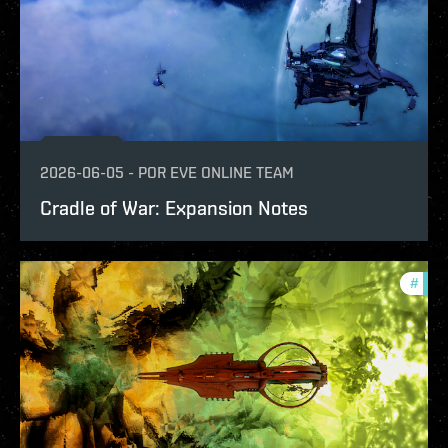
2026-06-05
-
POR
EVE ONLINE TEAM
Cradle of War: Expansion Notes
#
patc