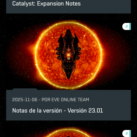
Catalyst: Expansion Notes
#
patc
2025-11-06
-
POR
EVE ONLINE TEAM
Notas de la versión - Versión 23.01
#
expa