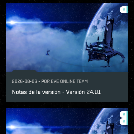
#
patc
2026-08-06
-
POR
EVE ONLINE TEAM
Notas de la versión - Versión 24.01
#
expa
#
patc