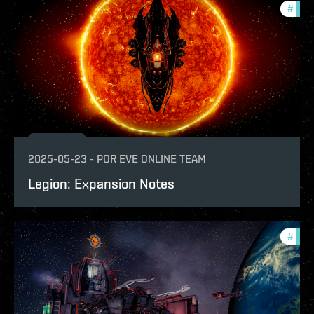
#
patc
2025-05-23
-
POR
EVE ONLINE TEAM
Legion: Expansion Notes
#
patc