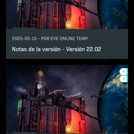
2025-05-15
-
POR
EVE ONLINE TEAM
Notas de la versión - Versión 22.02
#
expa
#
patc