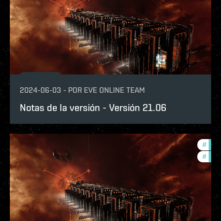
2024-06-03
-
POR
EVE ONLINE TEAM
Notas de la versión - Versión 21.06
#
expa
#
patc