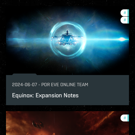
#
expa
#
patc
2024-06-07
-
POR
EVE ONLINE TEAM
Equinox: Expansion Notes
#
patc