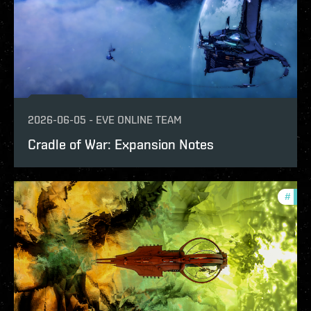
2026-06-05
-
EVE ONLINE TEAM
Cradle of War: Expansion Notes
#
patc