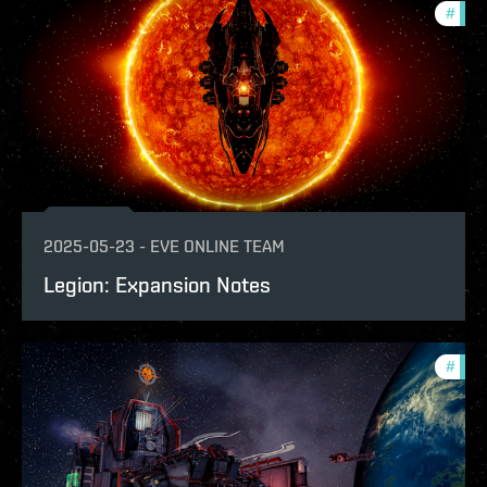
#
patc
2025-05-23
-
EVE ONLINE TEAM
Legion: Expansion Notes
#
patc