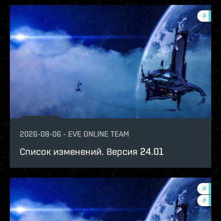
#
patc
2026-08-06
-
EVE ONLINE TEAM
Список изменений. Версия 24.01
#
expa
#
patc