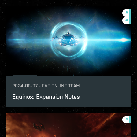
#
expa
#
patc
2024-06-07
-
EVE ONLINE TEAM
Equinox: Expansion Notes
#
patc