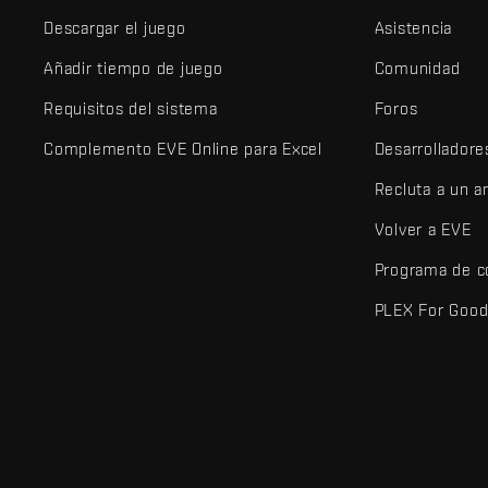
Descargar el juego
Asistencia
Añadir tiempo de juego
Comunidad
Requisitos del sistema
Foros
Complemento EVE Online para Excel
Desarrolladore
Recluta a un 
Volver a EVE
Programa de c
PLEX For Goo
EVE Online® y Fenris Creations™ y todos los logotipos relaciona
©2026 Fenris Creations. Todos los derechos reservados.