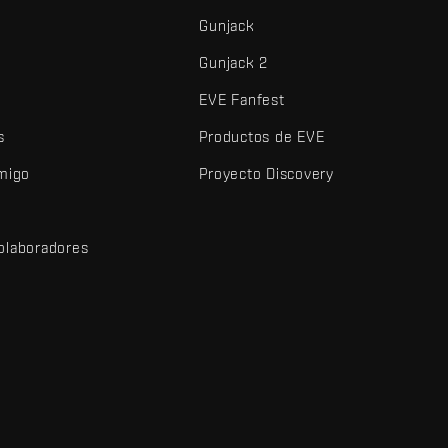
Gunjack
Gunjack 2
EVE Fanfest
s
Productos de EVE
amigo
Proyecto Discovery
olaboradores
d
dos y demás elementos son marcas comerciales de Fenris Creations.