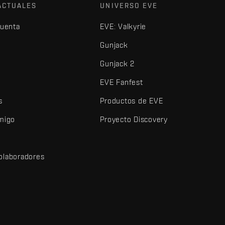
ACTUALES
UNIVERSO EVE
cuenta
EVE: Valkyrie
Gunjack
Gunjack 2
EVE Fanfest
s
Productos de EVE
amigo
Proyecto Discovery
olaboradores
d
dos y demás elementos son marcas comerciales de Fenris Creations.