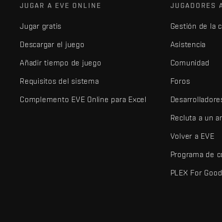
JUGAR A EVE ONLINE
JUGADORES 
Jugar gratis
Gestión de la 
Descargar el juego
Asistencia
Añadir tiempo de juego
Comunidad
Requisitos del sistema
Foros
Complemento EVE Online para Excel
Desarrolladore
Recluta a un 
Volver a EVE
Programa de c
PLEX For Goo
EVE Online® y Fenris Creations™ y todos los logotipos relaciona
©2026 Fenris Creations. Todos los derechos reservados.