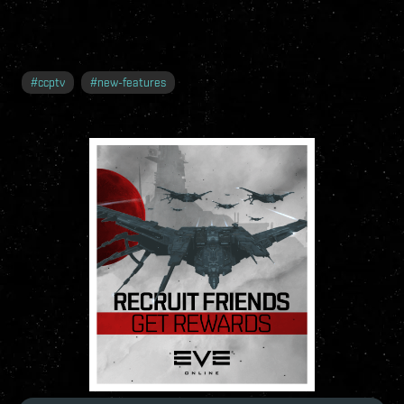
#
ccptv
#
new-features