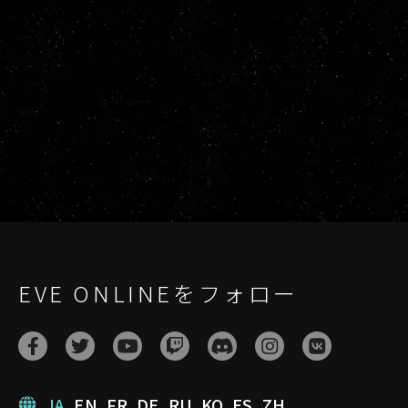
EVE ONLINEをフォロー
JA
EN
FR
DE
RU
KO
ES
ZH