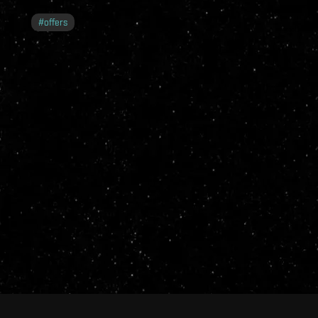
#
offers