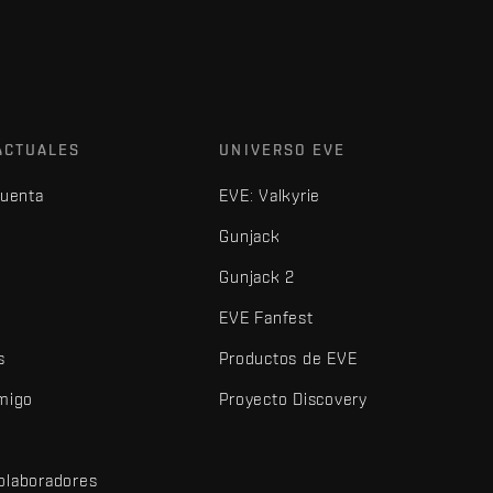
ACTUALES
UNIVERSO EVE
cuenta
EVE: Valkyrie
Gunjack
Gunjack 2
EVE Fanfest
s
Productos de EVE
amigo
Proyecto Discovery
olaboradores