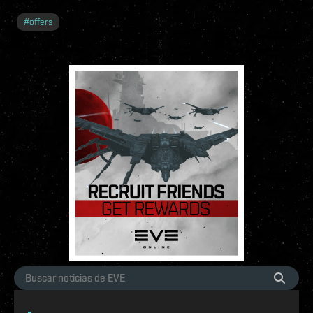
#
offers