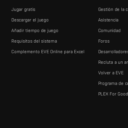
Jugar gratis
Gestión de la 
Descargar el juego
Asistencia
Añadir tiempo de juego
Comunidad
Requisitos del sistema
Foros
Complemento EVE Online para Excel
Desarrolladore
Recluta a un 
Volver a EVE
Programa de c
PLEX For Goo
EVE Online® y Fenris Creations™ y todos los logotipos relaciona
©2026 Fenris Creations. Todos los derechos reservados.