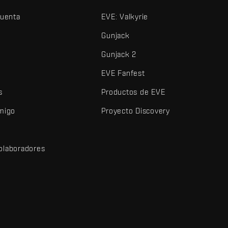
cuenta
EVE: Valkyrie
Gunjack
Gunjack 2
EVE Fanfest
s
Productos de EVE
amigo
Proyecto Discovery
olaboradores
d
dos y demás elementos son marcas comerciales de Fenris Creations.