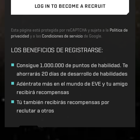
LOG IN TO BECOME A RECRUIT
Esta página está protegida por reCAPTCHA y sujeta a la
Política de
privacidad
y a las
Condiciones de servicio
de Google.
LOS BENEFICIOS DE REGISTRARSE
:
Consigue
1.000.000 de puntos de habilidad
. Te
ahorrarás 20 días de desarrollo de habilidades
Adéntrate más en el mundo de EVE y tu amigo
recibirá recompensas
Tú también recibirás recompensas por
reclutar a otros
Recruitment service url to use:
https://eve-web-user-