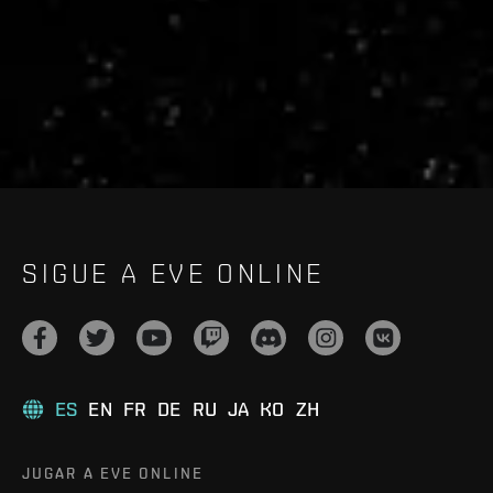
live.evetech.net/api/v1
Flag is
ON
SIGUE A EVE ONLINE
ES
EN
FR
DE
RU
JA
KO
ZH
JUGAR A EVE ONLINE