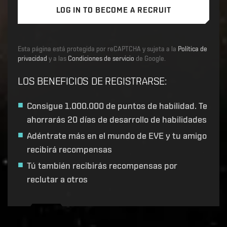
LOG IN TO BECOME A RECRUIT
Esta página está protegida por reCAPTCHA y sujeta a la
Política de
privacidad
y a las
Condiciones de servicio
de Google.
LOS BENEFICIOS DE REGISTRARSE
:
Consigue
1.000.000 de puntos de habilidad
. Te
ahorrarás 20 días de desarrollo de habilidades
Adéntrate más en el mundo de EVE y tu amigo
recibirá recompensas
Tú también recibirás recompensas por
reclutar a otros
Recruitment service url to use:
https://eve-web-user-