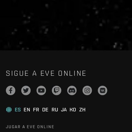
live.evetech.net/api/v1
Flag is
ON
SIGUE A EVE ONLINE
ES
EN
FR
DE
RU
JA
KO
ZH
JUGAR A EVE ONLINE