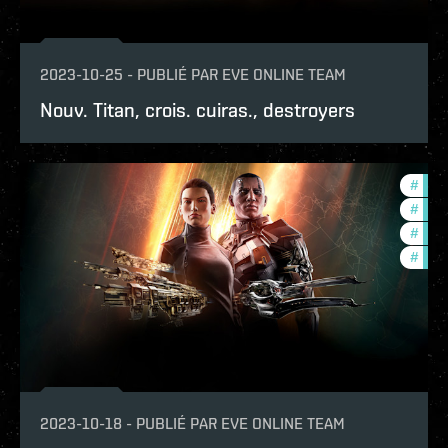
2023-10-25
-
PUBLIÉ PAR
EVE ONLINE TEAM
Nouv. Titan, crois. cuiras., destroyers
#
expa
#
new-
#
futu
#
deve
2023-10-18
-
PUBLIÉ PAR
EVE ONLINE TEAM