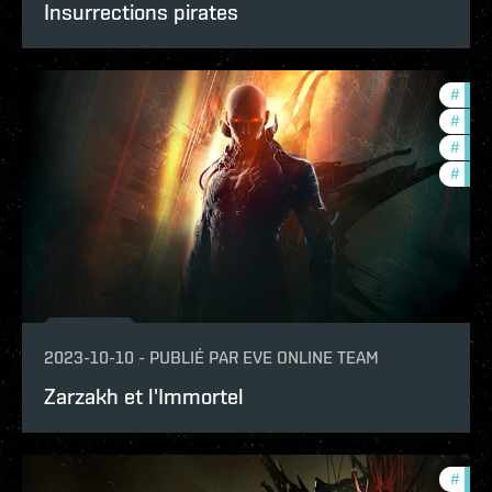
Insurrections pirates
#
futu
#
deve
#
new-
#
expa
2023-10-10
-
PUBLIÉ PAR
EVE ONLINE TEAM
Zarzakh et l'Immortel
#
in-g