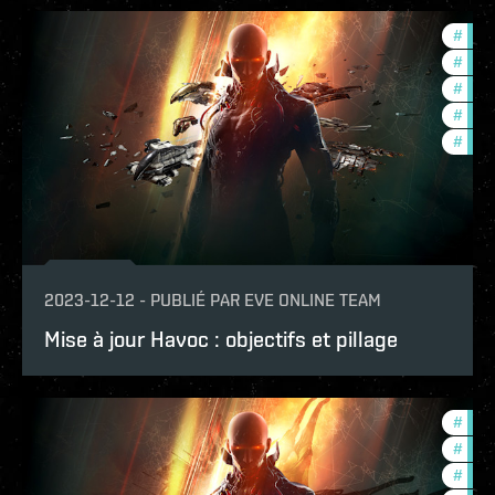
#
in-g
#
expa
#
offe
#
deve
#
new-
2023-12-12
-
PUBLIÉ PAR
EVE ONLINE TEAM
Mise à jour Havoc : objectifs et pillage
#
deve
#
in-g
#
expa