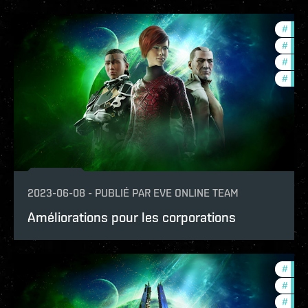
#
deve
#
futu
#
new-
#
expa
2023-06-08
-
PUBLIÉ PAR
EVE ONLINE TEAM
Améliorations pour les corporations
#
expa
#
new-
#
futu