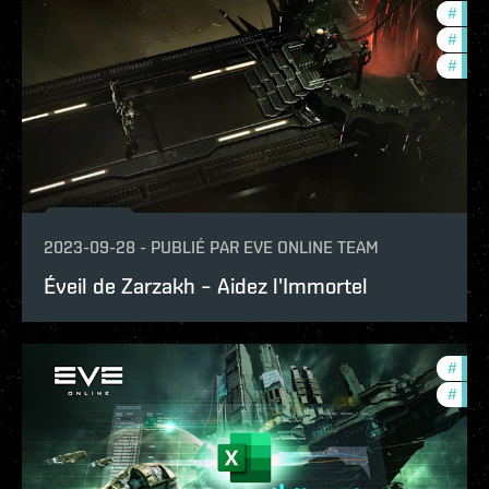
#
new-
#
expa
#
deve
2023-09-28
-
PUBLIÉ PAR
EVE ONLINE TEAM
Éveil de Zarzakh – Aidez l'Immortel
#
com
#
new-