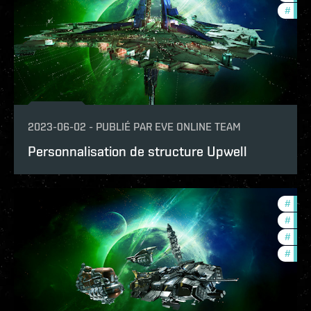
#
deve
2023-06-02
-
PUBLIÉ PAR
EVE ONLINE TEAM
Personnalisation de structure Upwell
#
expa
#
new-
#
futu
#
deve