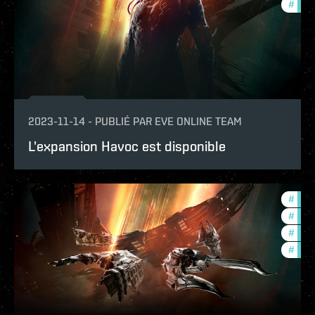
#
new-
2023-11-14
-
PUBLIÉ PAR
EVE ONLINE TEAM
L'expansion Havoc est disponible
#
deve
#
futu
#
new-
#
expa