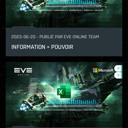
2023-06-20
-
PUBLIÉ PAR
EVE ONLINE TEAM
INFORMATION = POUVOIR
#
new-
#
com