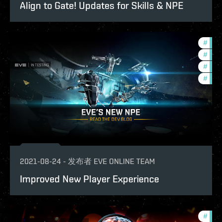
Align to Gate! Updates for Skills & NPE
#
deve
#
futu
#
new-
#
test
2021-08-24
-
发布者
EVE ONLINE TEAM
Improved New Player Experience
#
deve