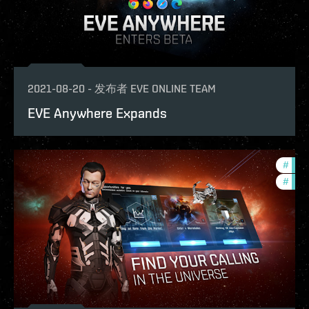
2021-08-20
-
发布者
EVE ONLINE TEAM
EVE Anywhere Expands
#
foun
#
new-