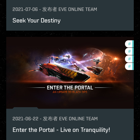
2021-07-06
-
发布者
EVE ONLINE TEAM
Seek Your Destiny
#
bala
#
new-
#
foun
#
offe
2021-06-22
-
发布者
EVE ONLINE TEAM
Enter the Portal - Live on Tranquility!