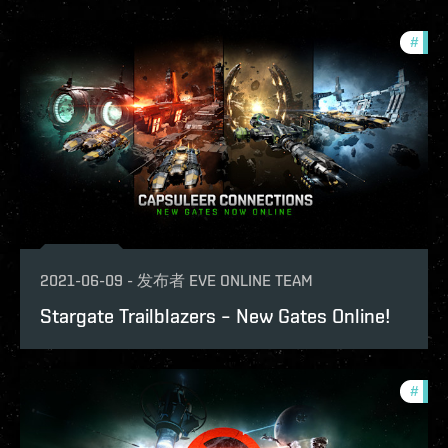
#
new-
2021-06-09
-
发布者
EVE ONLINE TEAM
Stargate Trailblazers – New Gates Online!
#
new-