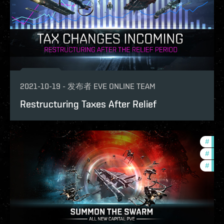
2021-10-19
-
发布者
EVE ONLINE TEAM
Restructuring Taxes After Relief
#
gate
#
deve
#
new-