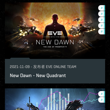
#
com
#
futu
#
new-
#
offe
#
new-
2021-11-09
-
发布者
EVE ONLINE TEAM
New Dawn - New Quadrant
#
deve
#
new-