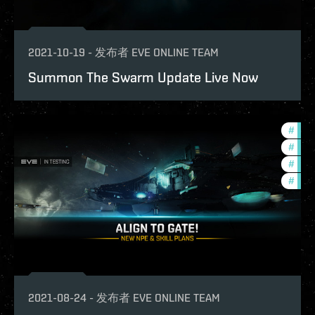
2021-10-19
-
发布者
EVE ONLINE TEAM
Summon The Swarm Update Live Now
#
test
#
deve
#
futu
#
new-
2021-08-24
-
发布者
EVE ONLINE TEAM