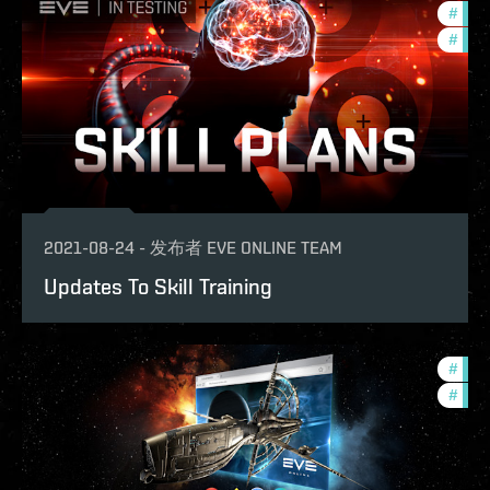
#
futu
#
new-
2021-08-24
-
发布者
EVE ONLINE TEAM
Updates To Skill Training
#
deve
#
new-