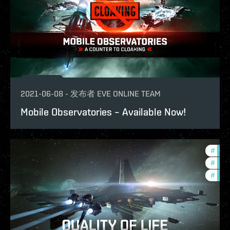
2021-06-08
-
发布者
EVE ONLINE TEAM
Mobile Observatories – Available Now!
#
new-
#
bala
#
reig