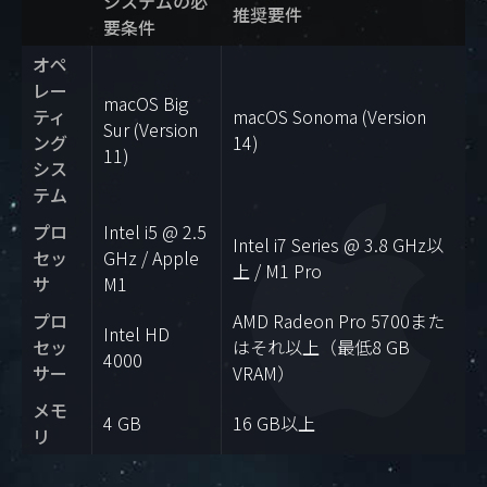
システムの必
推奨要件
要条件
オペ
レー
macOS Big
ティ
macOS Sonoma (Version
Sur (Version
ング
14)
11)
シス
テム
プロ
Intel i5 @ 2.5
Intel i7 Series @ 3.8 GHz以
セッ
GHz / Apple
上 / M1 Pro
サ
M1
プロ
AMD Radeon Pro 5700また
Intel HD
セッ
はそれ以上（最低8 GB
4000
サー
VRAM）
メモ
4 GB
16 GB以上
リ