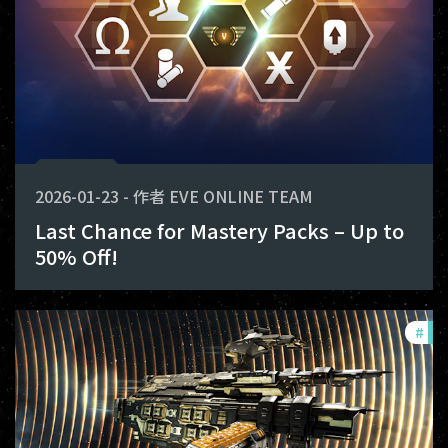
2026-01-23
-
作者
EVE ONLINE TEAM
Last Chance for Mastery Packs – Up to
50% Off!
#
off