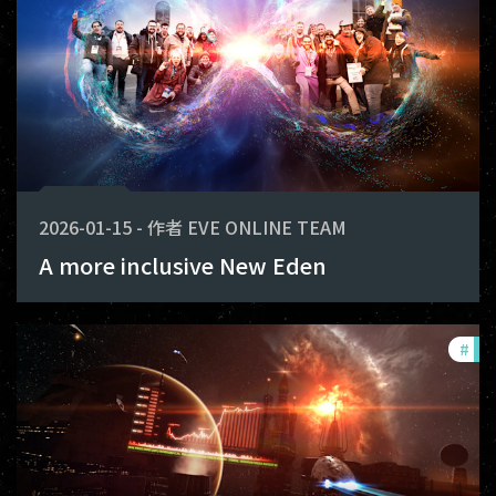
2026-01-15
-
作者
EVE ONLINE TEAM
A more inclusive New Eden
#
mon