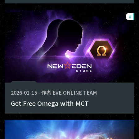
#
off
2026-01-15
-
作者
EVE ONLINE TEAM
Get Free Omega with MCT