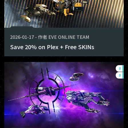
2026-01-17
-
作者
EVE ONLINE TEAM
Save 20% on Plex + Free SKINs
#
co
#
ccp