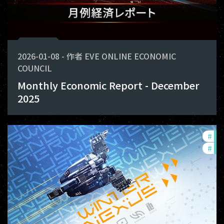
2026-01-08
-
作者
EVE ONLINE ECONOMIC
COUNCIL
Monthly Economic Report - December
2025
#
in-
#
off