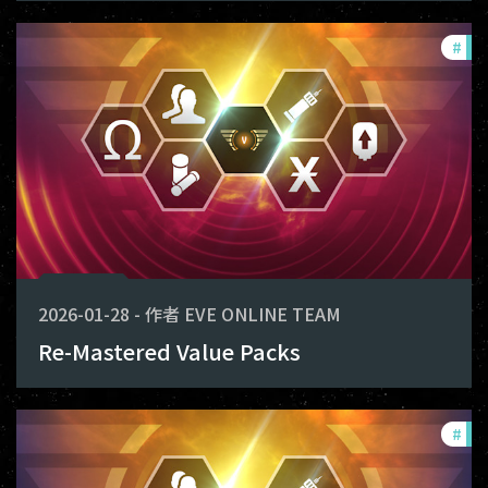
#
off
2026-01-28
-
作者
EVE ONLINE TEAM
Re-Mastered Value Packs
#
off